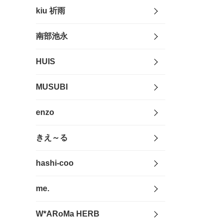
kiu 祈雨
南部池永
HUIS
MUSUBI
enzo
きえ～る
hashi-coo
me.
W*ARoMa HERB