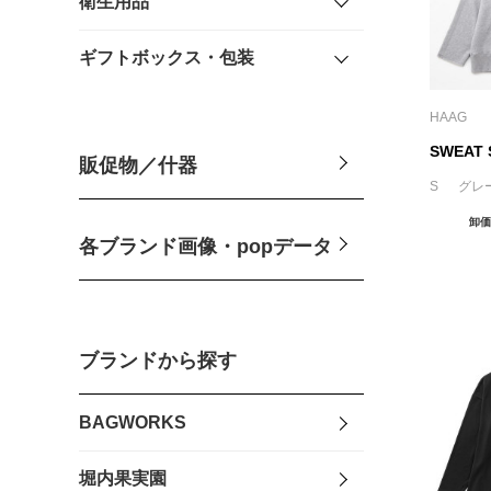
衛生用品
ギフトボックス・包装
HAAG
SWEAT 
販促物／什器
S グレ
卸価
各ブランド画像・popデータ
ブランドから探す
BAGWORKS
堀内果実園