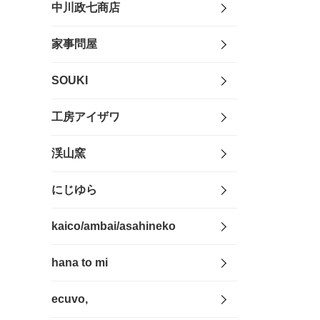
中川政七商店
家事問屋
SOUKI
工房アイザワ
渓山窯
にじゆら
kaico/ambai/asahineko
hana to mi
ecuvo,