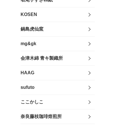
KOSEN
鍋島虎仙窯
mg&gk
会津木綿 青キ製織所
HAAG
sufuto
ここかしこ
奈良藤枝珈琲焙煎所