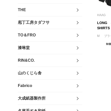
THE
HAAG
庖丁工房タダフサ
LONG
SHIRTS
TO＆FRO
M ブラ
卸価
漆琳堂
RIN&CO.
山のくじら舎
Fabrico
大成紙器製作所
名尾手すき和紙