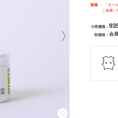
販路
『モー
ご遠慮い
93
小売価格
会
卸価格