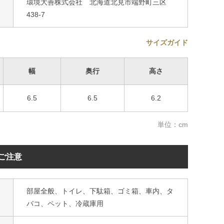
環境大善株式会社 北海道北見市端野町三区
438-7
サイズガイド
幅
奥行
高さ
6.5
6.5
6.2
単位：cm
ご注意
部屋全般、トイレ、下駄箱、ゴミ箱、車内、タ
バコ、ペット、冷蔵庫用