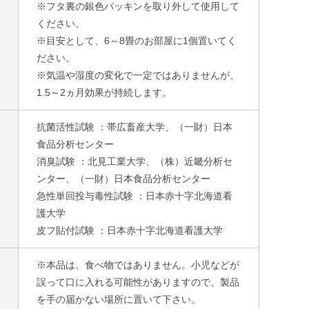
※フタ裏の銀色パッキンを取り外して使用して
ください。
※目安として、6～8畳のお部屋に1個置いてく
ださい。
※気温や湿度の変化で一定ではありませんが、
1.5～2ヵ月効果が持続します。
抗菌活性試験 ：帯広畜産大学、（一財）日本
食品分析センター
消臭試験 ：北見工業大学、（株）近畿分析セ
ンター、（一財）日本食品分析センター
急性単回投与毒性試験 ：日本赤十字北海道看
護大学
皮フ貼付試験 ：日本赤十字北海道看護大学
※本品は、食べ物ではありません。小児などが
誤って口に入れる可能性がありますので、製品
を手の届かない場所に置いて下さい。