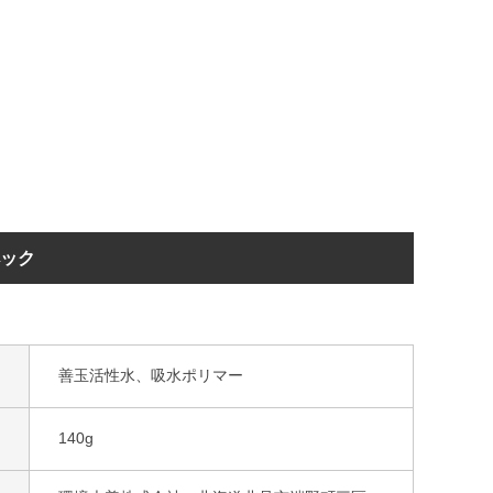
ペック
善玉活性水、吸水ポリマー
140g