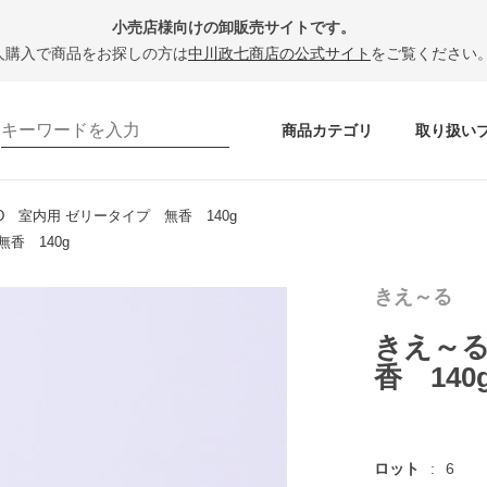
小売店様向けの卸販売サイトです。
人購入で商品をお探しの方は
中川政七商店の公式サイト
をご覧ください
商品カテゴリ
取り扱い
D 室内用 ゼリータイプ 無香 140g
香 140g
きえ～る
きえ～る
香 140
ロット
6