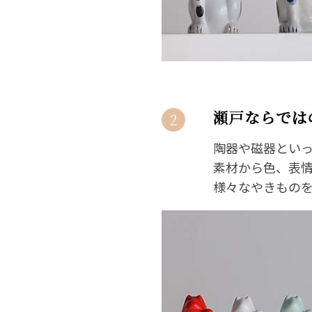
2
陶器や磁器とい
素材から色、表
様々なやきもの