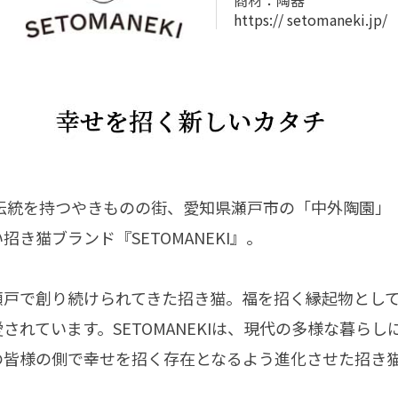
商材：陶器
https://
setomaneki.jp/
と伝統を持つやきものの街、愛知県瀬戸市の「中外陶園」
き猫ブランド『SETOMANEKI』。
瀬戸で創り続けられてきた招き猫。福を招く縁起物とし
されています。SETOMANEKIは、現代の多様な暮らし
の皆様の側で幸せを招く存在となるよう進化させた招き