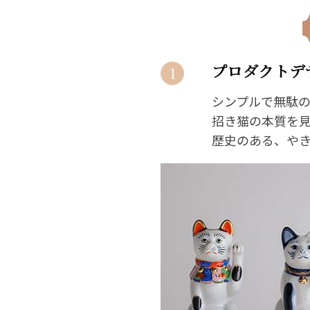
1
シンプルで無駄
招き猫の本質を
歴史のある、や