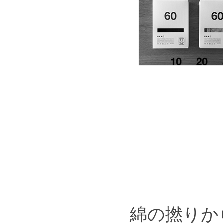
綿の撚りか