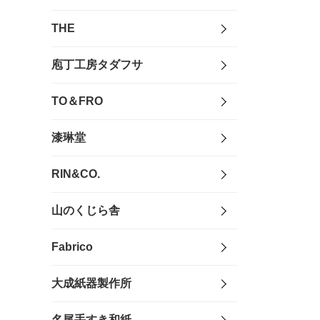
THE
庖丁工房タダフサ
TO＆FRO
漆琳堂
RIN&CO.
山のくじら舎
Fabrico
大成紙器製作所
名尾手すき和紙