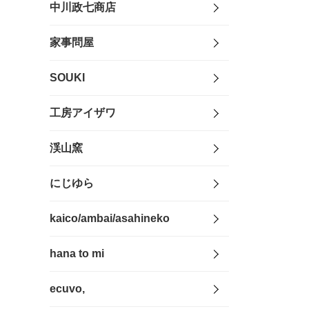
中川政七商店
家事問屋
SOUKI
工房アイザワ
渓山窯
にじゆら
kaico/ambai/asahineko
hana to mi
ecuvo,