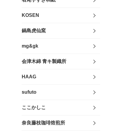
KOSEN
鍋島虎仙窯
mg&gk
会津木綿 青キ製織所
HAAG
sufuto
ここかしこ
奈良藤枝珈琲焙煎所