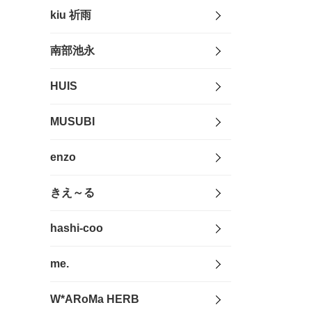
kiu 祈雨
南部池永
HUIS
MUSUBI
enzo
きえ～る
hashi-coo
me.
W*ARoMa HERB