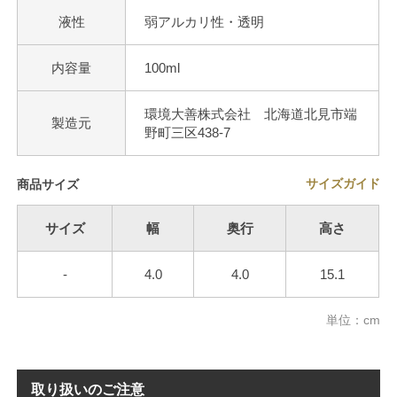
液性
弱アルカリ性・透明
内容量
100ml
環境大善株式会社 北海道北見市端
製造元
野町三区438-7
サイズガイド
商品サイズ
サイズ
幅
奥行
高さ
-
4.0
4.0
15.1
単位：cm
取り扱いのご注意