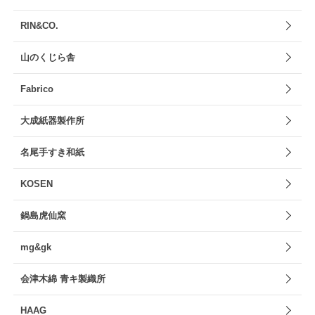
RIN&CO.
山のくじら舎
Fabrico
大成紙器製作所
名尾手すき和紙
KOSEN
鍋島虎仙窯
mg&gk
会津木綿 青キ製織所
HAAG