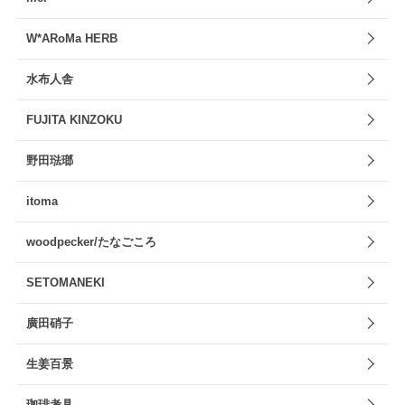
W*ARoMa HERB
水布人舎
FUJITA KINZOKU
野田琺瑯
itoma
woodpecker/たなごころ
SETOMANEKI
廣田硝子
生姜百景
珈琲考具