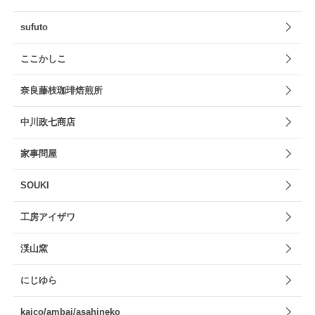
sufuto
ここかしこ
奈良藤枝珈琲焙煎所
中川政七商店
家事問屋
SOUKI
工房アイザワ
渓山窯
にじゆら
kaico/ambai/asahineko