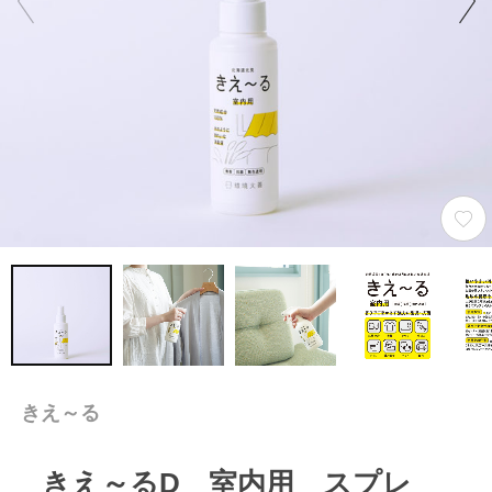
きえ～る
きえ～るD 室内用 スプレ