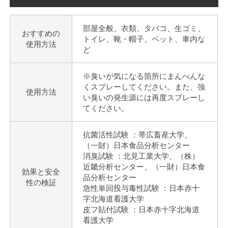
部屋全般、衣類、タバコ、生ゴミ、
おすすめの
トイレ、靴・帽子、ペット、車内な
使用方法
ど
※臭いが気になる箇所にまんべんな
くスプレーしてください。また、強
使用方法
い臭いの発生源には再度スプレーし
てください。
抗菌活性試験 ：帯広畜産大学、
（一財）日本食品分析センター
消臭試験 ：北見工業大学、（株）
近畿分析センター、（一財）日本食
効果と安全
品分析センター
性の検証
急性単回投与毒性試験 ：日本赤十
字北海道看護大学
皮フ貼付試験 ：日本赤十字北海道
看護大学