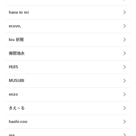
hana to mi
ecuvo,
kiu 祈雨
南部池永
HUIS
MUSUBI
enzo
きえ～る
hashi-coo
me.