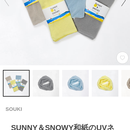
SOUKI
SUNNY＆SNOWY和紙のUVネ