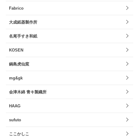
Fabrico
大成紙器製作所
名尾手すき和紙
KOSEN
鍋島虎仙窯
mg&gk
会津木綿 青キ製織所
HAAG
sufuto
ここかしこ