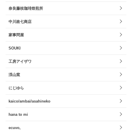
奈良藤枝珈琲焙煎所
中川政七商店
家事問屋
SOUKI
工房アイザワ
渓山窯
にじゆら
kaico/ambai/asahineko
hana to mi
ecuvo,