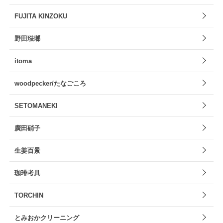
FUJITA KINZOKU
野田琺瑯
itoma
woodpecker/たなごころ
SETOMANEKI
廣田硝子
生姜百景
珈琲考具
TORCHIN
とみおかクリーニング