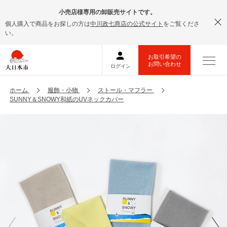
小売店様専用の卸販売サイトです。
個人購入で商品をお探しの方は
中川政七商店の公式サイト
をご覧くださ
い。
ホーム
服飾・小物
ストール・マフラー
SUNNY＆SNOWY和紙のUVネックカバー