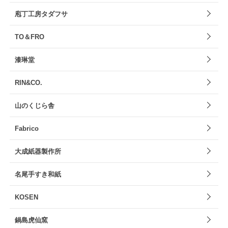
庖丁工房タダフサ
TO＆FRO
漆琳堂
RIN&CO.
山のくじら舎
Fabrico
大成紙器製作所
名尾手すき和紙
KOSEN
鍋島虎仙窯