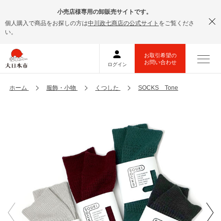
小売店様専用の卸販売サイトです。
個人購入で商品をお探しの方は
中川政七商店の公式サイト
をご覧くださ
い。
ホーム
服飾・小物
くつした
SOCKS Tone