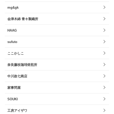
mg&gk
会津木綿 青キ製織所
HAAG
sufuto
ここかしこ
奈良藤枝珈琲焙煎所
中川政七商店
家事問屋
SOUKI
工房アイザワ