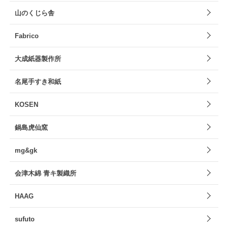
山のくじら舎
Fabrico
大成紙器製作所
名尾手すき和紙
KOSEN
鍋島虎仙窯
mg&gk
会津木綿 青キ製織所
HAAG
sufuto