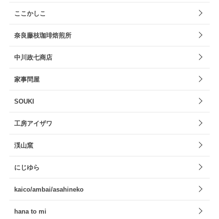
ここかしこ
奈良藤枝珈琲焙煎所
中川政七商店
家事問屋
SOUKI
工房アイザワ
渓山窯
にじゆら
kaico/ambai/asahineko
hana to mi