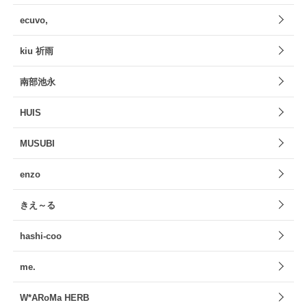
ecuvo,
kiu 祈雨
南部池永
HUIS
MUSUBI
enzo
きえ～る
hashi-coo
me.
W*ARoMa HERB