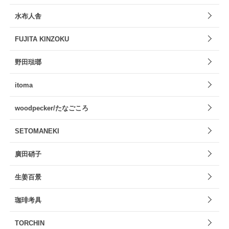
水布人舎
FUJITA KINZOKU
野田琺瑯
itoma
woodpecker/たなごころ
SETOMANEKI
廣田硝子
生姜百景
珈琲考具
TORCHIN