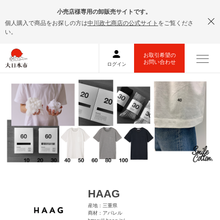
小売店様専用の卸販売サイトです。
個人購入で商品をお探しの方は
中川政七商店の公式サイト
をご覧くださ
い。
HAAG
産地：三重県
商材：アパレル