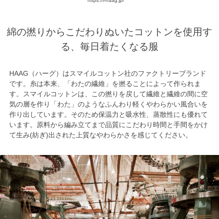
https://i-haag.jp/
綿の撚りからこだわりぬいたコットンを使用す
る、毎日着たくなる服
HAAG（ハーグ）はスマイルコットン社のファクトリーブランド
です。糸は本来、「わたの繊維」を撚ることによって作られま
す。スマイルコットンは、この撚りを戻して繊維と繊維の間に空
気の層を作り「わた」のようなふんわり軽くやわらかい風合いを
作り出しています。そのため保温力と吸水性、蒸散性にも優れて
います。原料から編み立てまで品質にこだわり時間と手間をかけ
て生み(紡ぎ)出された上質なやわらかさを感じてください。