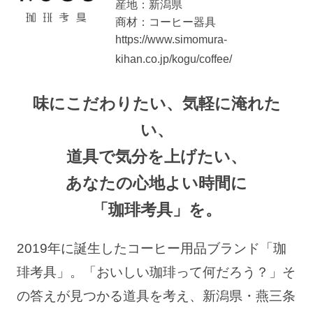
産地：新潟県
商材：コーヒー器具
https://www.simomura-
kihan.co.jp/kogu/coffee/
味にこだわりたい、気軽に淹れた
い、
道具で気分を上げたい、
あなたの心地よい時間に
「珈琲考具」を。
2019年に誕生したコーヒー用品ブランド「珈
琲考具」。
「おいしい珈琲って何だろう？」そ
の答えが見つかる道具を考え、
新潟県・燕三条