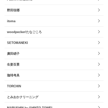
野田琺瑯
itoma
woodpecker/たなごころ
SETOMANEKI
廣田硝子
生姜百景
珈琲考具
TORCHIN
とみおかクリーニング
MARUSHIN by SHINTO TOWEL