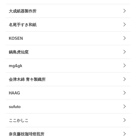
大成紙器製作所
名尾手すき和紙
KOSEN
鍋島虎仙窯
mg&gk
会津木綿 青キ製織所
HAAG
sufuto
ここかしこ
奈良藤枝珈琲焙煎所