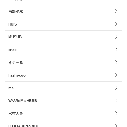
南部池永
HUIS
MUSUBI
enzo
きえ～る
hashi-coo
me.
W*ARoMa HERB
水布人舎
FUJITA KINZOKU