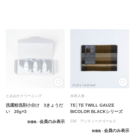
とみおかクリーニング
水布人舎
洗濯粉洗剤小分け 3きょうだ
TE│TE TWILL GAUZE
い 20g×3
BICOLOR BLACKシリーズ
会員のみ表示
226 アンティークゴールド
卸価格
会員のみ表示
卸価格