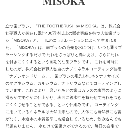
MISOKA
立つ歯ブラシ、『THE TOOTHBRUSH by MISOKA』は、株式会
社夢職人が製造し累計400万本以上の販売実績を持つ人気歯ブラ
シ「MISOKA」と、THEのコラボレーションによって生まれまし
た。 「MISOKA」は、歯ブラシの毛先を水につけ、いつも通りブ
ラッシングするだけで 汚れをさっぱりと洗いあげ、さらに汚れ
を付きにくくするという画期的な歯ブラシです。 これを可能に
したのが、株式会社夢職人独自のナノミネラルコーティング技術
「ナノシオンドリーム」。 歯ブラシの毛先1本1本をナノサイズ
のマグネシウム、カルシウム、ナトリウムなどでコーティングし
ています。これにより、磨いたあとの歯はガラスの表面のように
滑らかで艶やかに仕上がり、表面に親水性を持たせて汚れをつき
にくくさせることができる、という仕組みです。 コーティング
に用いているミネラルは天然由来なので、人体にも自然界にも害
がなく、水道水の水質基準にも適合しているため、飲み込んでも
問題ありません。 水だけで歯磨きができるので、毎日の自宅で