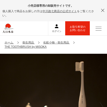
小売店様専用の卸販売サイトです。
個人購入で商品をお探しの方は
中川政七商店の公式サイト
をご覧くださ
い。
ホーム
衛生用品
化粧小物・衛生用品
THE TOOTHBRUSH by MISOKA