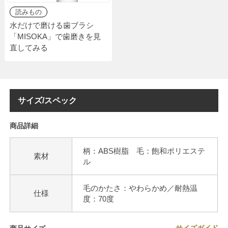
読みもの
水だけで磨ける歯ブラシ
「MISOKA」で歯磨きを見
直してみる
サイズ/スペック
商品詳細
柄：ABS樹脂 毛：飽和ポリエステ
素材
ル
毛のかたさ：やわらかめ／耐熱温
仕様
度：70度