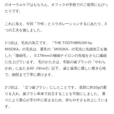
のオーラルケアはもちろん、オフィスや学校でのご使用にもぴっ
たりです。
これに加え、今回「THE」とコラボレーションするにあたり、3
つの工夫を施しました。
1つ目は、毛先の加工です。 『THE TOOTHBRUSH by
MISOKA』の毛先は、通常の「MISOKA」の毛先に先細加工を施
した「微細毛」。 0.178mmの極細ナイロンの先端をさらに繊細
に仕上げています。 毛のかたさは、市販の歯ブラシの「やわら
かめ」にあたる60（N/cm2）以下。 歯と歯茎に優しい磨き心地
で、細部まで丁寧に磨けます。
2つ目は、「立つ歯ブラシ」にしたことです。 底部に約10gの重
りを入れ、歯ブラシ単体で自立することを可能にしました。 重
りにより重心が手の中に収まるため、持ちやすさも向上していま
す。