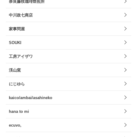
奈良藤枝珈琲焙煎所
中川政七商店
家事問屋
SOUKI
工房アイザワ
渓山窯
にじゆら
kaico/ambai/asahineko
hana to mi
ecuvo,