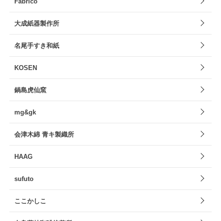
Fabrico
大成紙器製作所
名尾手すき和紙
KOSEN
鍋島虎仙窯
mg&gk
会津木綿 青キ製織所
HAAG
sufuto
ここかしこ