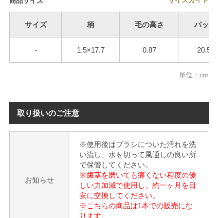
サイズガイド
商品サイズ
サイズ
柄
毛の高さ
パッケ
-
1.5×17.7
0.87
20.5×
単位：cm
取り扱いのご注意
※使用後はブラシについた汚れを洗
い流し、水を切って風通しの良い所
で保管してください。
※歯茎を磨いても痛くない程度の優
お知らせ
しい力加減で使用し、約一ヶ月を目
安に交換してください。
※こちらの商品は1本での販売にな
ります。