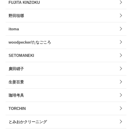
FUJITA KINZOKU
野田琺瑯
itoma
woodpecker/たなごころ
SETOMANEKI
廣田硝子
生姜百景
珈琲考具
TORCHIN
とみおかクリーニング