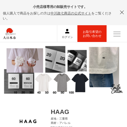
小売店様専用の卸販売サイトです。
個人購入で商品をお探しの方は
中川政七商店の公式サイト
をご覧くださ
い。
HAAG
産地：三重県
商材：アパレル