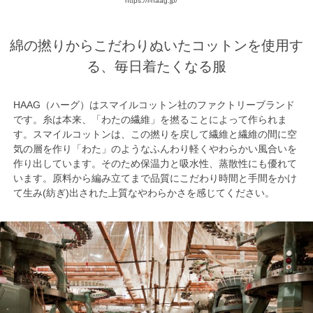
https://i-haag.jp/
綿の撚りからこだわりぬいたコットンを使用す
る、毎日着たくなる服
HAAG（ハーグ）はスマイルコットン社のファクトリーブランド
です。糸は本来、「わたの繊維」を撚ることによって作られま
す。スマイルコットンは、この撚りを戻して繊維と繊維の間に空
気の層を作り「わた」のようなふんわり軽くやわらかい風合いを
作り出しています。そのため保温力と吸水性、蒸散性にも優れて
います。原料から編み立てまで品質にこだわり時間と手間をかけ
て生み(紡ぎ)出された上質なやわらかさを感じてください。