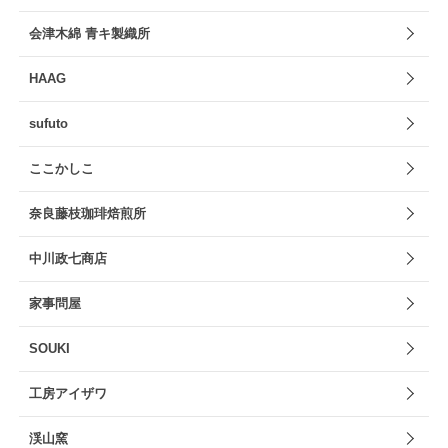
会津木綿 青キ製織所
HAAG
sufuto
ここかしこ
奈良藤枝珈琲焙煎所
中川政七商店
家事問屋
SOUKI
工房アイザワ
渓山窯