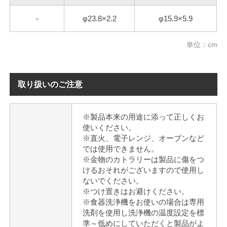
-
φ23.8×2.2
φ15.9×5.9
単位：cm
取り扱いのご注意
※製品本来の用途に添って正しくお
使いください。
※直火、電子レンジ、オーブンなど
では使用できません。
※金物のカトラリーは製品に傷をつ
けるおそれがございますので使用し
ないでください。
※つけ置きはお避けください。
※食器洗浄機をお使いの場合は専用
洗剤を使用し洗浄機の温度設定を標
準～低めにしていただくと製品がよ