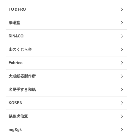
TO＆FRO
漆琳堂
RIN&CO.
山のくじら舎
Fabrico
大成紙器製作所
名尾手すき和紙
KOSEN
鍋島虎仙窯
mg&gk