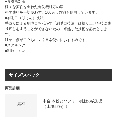
■食洗機対応
様々な実験を重ねた食洗機対応の漆
科学塗料を一切使わず、100％天然漆を使用しています。
■刷毛目（はけめ）技法
手塗りによる刷毛目を活かす「刷毛目技法」は塗り上げた後に塗
り直しをすることができないため、卓越した技術を必要としま
す。
細かい傷が目立ちにくく日常使いにおすすめです。
■スタキング
■割れにくい
サイズ/スペック
商品詳細
木合(木粉とソフミー樹脂の成形品
素材
（木粉52%）)