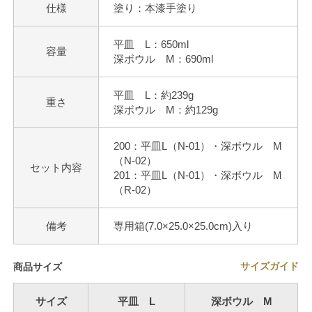
仕様
塗り：本漆手塗り
平皿 L：650ml
容量
深ボウル M：690ml
平皿 L：約239g
重さ
深ボウル M：約129g
200：平皿L（N-01）・深ボウル M
（N-02）
セット内容
201：平皿L（N-01）・深ボウル M
（R-02）
備考
専用箱(7.0×25.0×25.0cm)入り
サイズガイド
商品サイズ
サイズ
平皿 L
深ボウル M