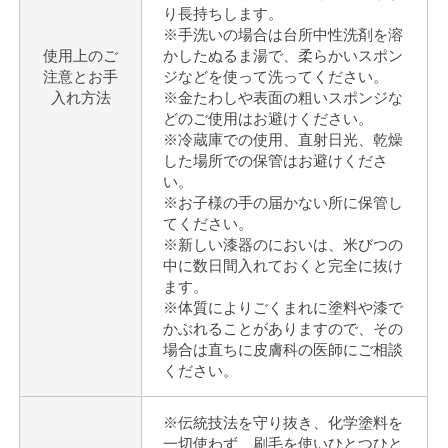
り長持ちします。
※手洗いの場合は台所中性洗剤を溶
使用上のご
かしたぬるま湯で、柔らかいスポン
注意とお手
ジなどを使って洗ってください。
入れ方法
※金たわしや表面の粗いスポンジな
どのご使用はお避けください。
※冷蔵庫での使用、直射日光、乾燥
した場所での保管はお避けくださ
い。
※お子様の手の届かない所に保管し
てください。
※新しい漆器のにおいは、米びつの
中に数日間入れておくと完全に抜け
ます。
※体質によりごくまれに塗料や漆で
かぶれることがありますので、その
場合は直ちに皮膚科の医師にご相談
ください。
※伝統技法を守り抜き、化学塗料を
一切使わず、刷毛を使いひとつひと