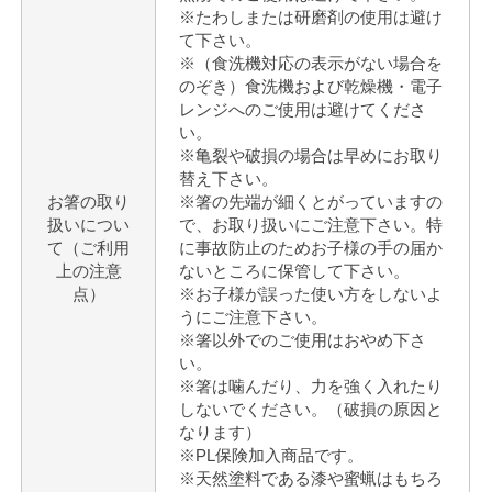
※たわしまたは研磨剤の使用は避け
て下さい。
※（食洗機対応の表示がない場合を
のぞき）食洗機および乾燥機・電子
レンジへのご使用は避けてくださ
い。
※亀裂や破損の場合は早めにお取り
替え下さい。
お箸の取り
※箸の先端が細くとがっていますの
扱いについ
で、お取り扱いにご注意下さい。特
て（ご利用
に事故防止のためお子様の手の届か
上の注意
ないところに保管して下さい。
点）
※お子様が誤った使い方をしないよ
うにご注意下さい。
※箸以外でのご使用はおやめ下さ
い。
※箸は噛んだり、力を強く入れたり
しないでください。（破損の原因と
なります）
※PL保険加入商品です。
※天然塗料である漆や蜜蝋はもちろ