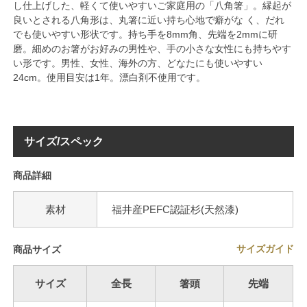
し仕上げした、軽くて使いやすいご家庭用の「八角箸」。縁起が
良いとされる八角形は、丸箸に近い持ち心地で癖がな く、だれ
でも使いやすい形状です。持ち手を8mm角、先端を2mmに研
磨。細めのお箸がお好みの男性や、手の小さな女性にも持ちやす
い形です。男性、女性、海外の方、どなたにも使いやすい
24cm。使用目安は1年。漂白剤不使用です。
サイズ/スペック
商品詳細
素材
福井産PEFC認証杉(天然漆)
サイズガイド
商品サイズ
サイズ
全長
箸頭
先端