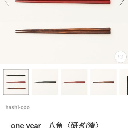
hashi-coo
one year 八角〈研ぎ/漆〉