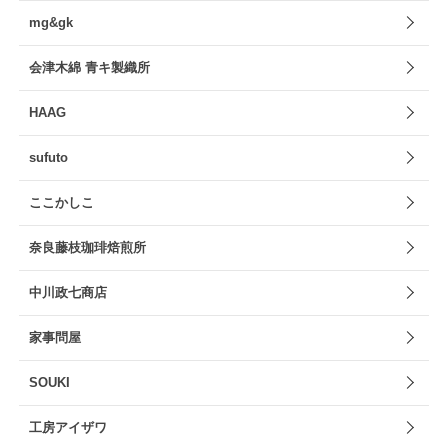
mg&gk
会津木綿 青キ製織所
HAAG
sufuto
ここかしこ
奈良藤枝珈琲焙煎所
中川政七商店
家事問屋
SOUKI
工房アイザワ