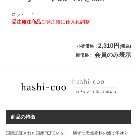
ロット
1
受注発注商品
ご発注後に仕入れ調整
2,310円
小売価格
(税込)
会員のみ表示
卸価格
商品の特徴
国際認証された国産PEFC材を、一膳ずつ天然塗料の漆で手塗り