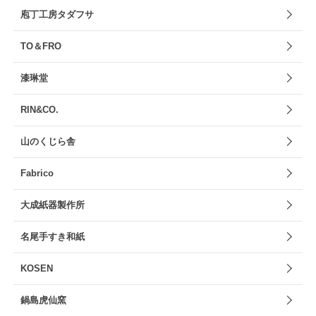
庖丁工房タダフサ
TO＆FRO
漆琳堂
RIN&CO.
山のくじら舎
Fabrico
大成紙器製作所
名尾手すき和紙
KOSEN
鍋島虎仙窯