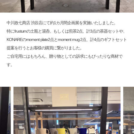
中川政七商店 渋谷店にて約1カ月間企画展を実施いたしました。
特にfrustumの土瓶と湯呑、もしくは煎茶2点、計3点の茶器セットや、
KONAREのmoment plate2点とmoment mug 2点、計4点のギフトセット
提案を行うとお客様の購買に繋がりました。
ご自宅用にはもちろん、贈り物としての訴求にもぴったりな商材で
す。