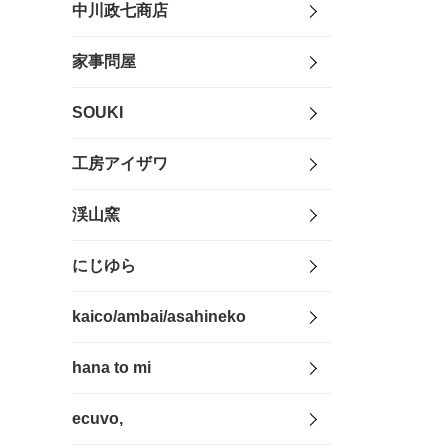
中川政七商店
家事問屋
SOUKI
工房アイザワ
渓山窯
にじゆら
kaico/ambai/asahineko
hana to mi
ecuvo,