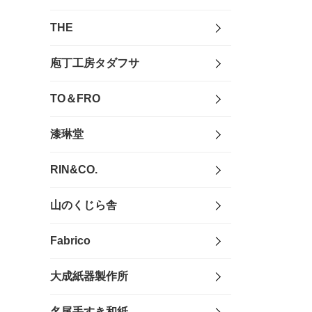
THE
庖丁工房タダフサ
TO＆FRO
漆琳堂
RIN&CO.
山のくじら舎
Fabrico
大成紙器製作所
名尾手すき和紙