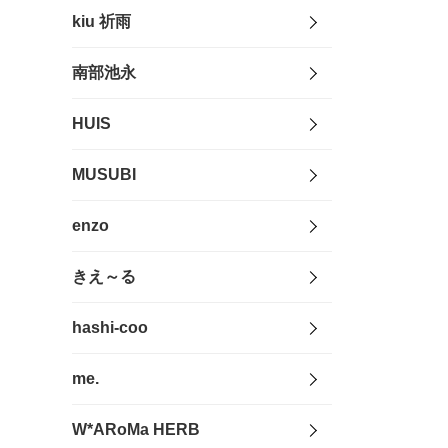
kiu 祈雨
南部池永
HUIS
MUSUBI
enzo
きえ～る
hashi-coo
me.
W*ARoMa HERB