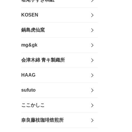
KOSEN
鍋島虎仙窯
mg&gk
会津木綿 青キ製織所
HAAG
sufuto
ここかしこ
奈良藤枝珈琲焙煎所