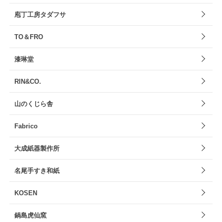
庖丁工房タダフサ
TO＆FRO
漆琳堂
RIN&CO.
山のくじら舎
Fabrico
大成紙器製作所
名尾手すき和紙
KOSEN
鍋島虎仙窯