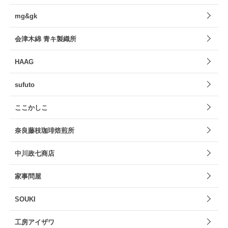
mg&gk
会津木綿 青キ製織所
HAAG
sufuto
ここかしこ
奈良藤枝珈琲焙煎所
中川政七商店
家事問屋
SOUKI
工房アイザワ