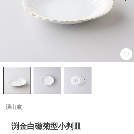
渓山窯
渕金白磁菊型小判皿