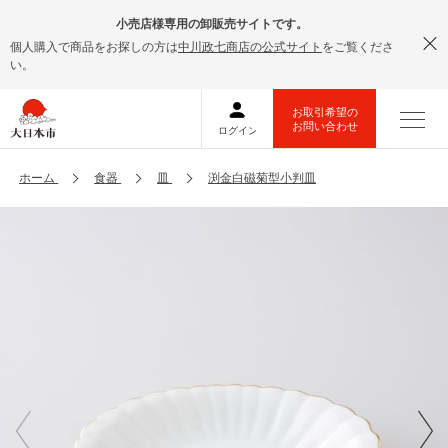
小売店様専用の卸販売サイトです。
個人購入で商品をお探しの方は
中川政七商店の公式サイト
をご覧くださ
い。
ホーム
食器
皿
渕金白磁菊型小判皿