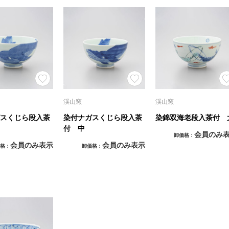
渓山窯
渓山窯
スくじら段入茶
染付ナガスくじら段入茶
染錦双海老段入茶付 
付 中
会員のみ
卸価格
会員のみ表示
会員のみ表示
格
卸価格