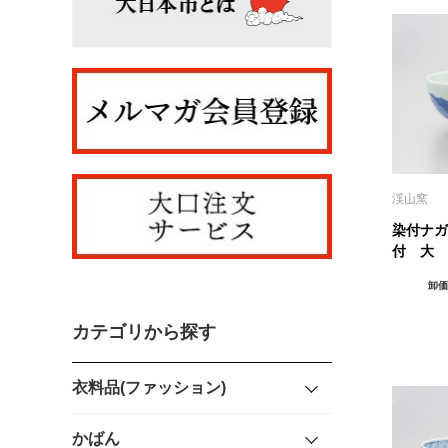
渓山窯
染付ナガ
付 大
卸価
カテゴリから探す
衣料品(ファッション)
かばん