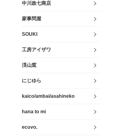
中川政七商店
家事問屋
SOUKI
工房アイザワ
渓山窯
にじゆら
kaico/ambai/asahineko
hana to mi
ecuvo,