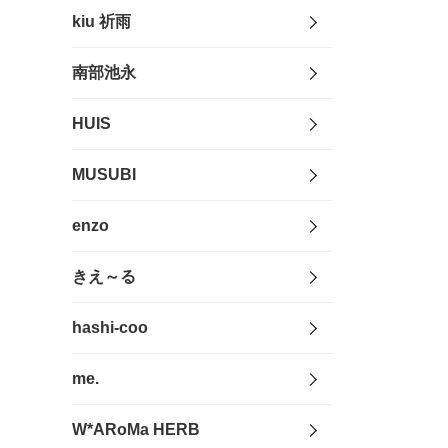
kiu 祈雨
南部池永
HUIS
MUSUBI
enzo
きえ～る
hashi-coo
me.
W*ARoMa HERB