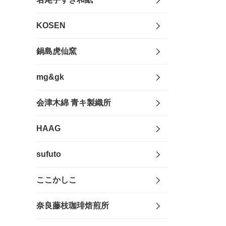
KOSEN
鍋島虎仙窯
mg&gk
会津木綿 青キ製織所
HAAG
sufuto
ここかしこ
奈良藤枝珈琲焙煎所