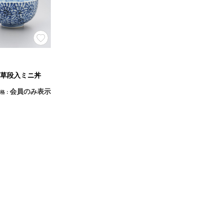
草段入ミニ丼
会員のみ表示
格