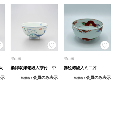
渓山窯
渓山窯
大
染錦双海老段入茶付 中
赤絵椿段入ミニ丼
表示
会員のみ表示
会員のみ表示
卸価格
卸価格