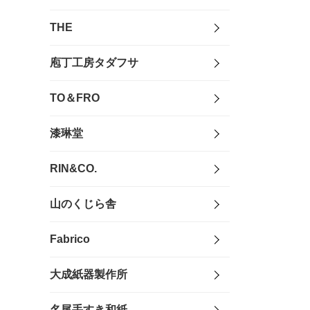
THE
庖丁工房タダフサ
TO＆FRO
漆琳堂
RIN&CO.
山のくじら舎
Fabrico
大成紙器製作所
名尾手すき和紙