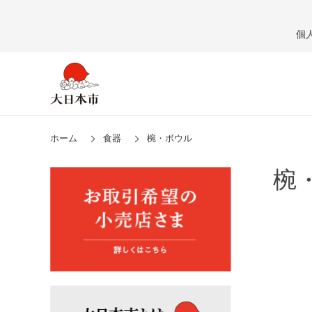
個
ホーム
食器
椀・ボウル
椀