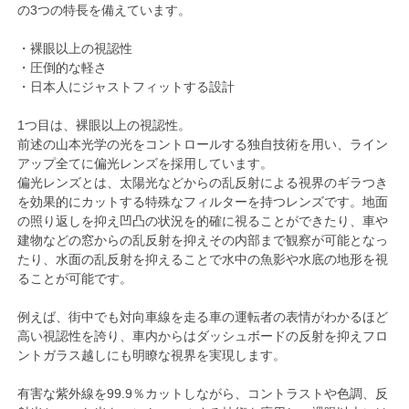
の3つの特長を備えています。
・裸眼以上の視認性
・圧倒的な軽さ
・日本人にジャストフィットする設計
1つ目は、裸眼以上の視認性。
前述の山本光学の光をコントロールする独自技術を用い、ライン
アップ全てに偏光レンズを採用しています。
偏光レンズとは、太陽光などからの乱反射による視界のギラつき
を効果的にカットする特殊なフィルターを持つレンズです。地面
の照り返しを抑え凹凸の状況を的確に視ることができたり、車や
建物などの窓からの乱反射を抑えその内部まで観察が可能となっ
たり、水面の乱反射を抑えることで水中の魚影や水底の地形を視
ることが可能です。
例えば、街中でも対向車線を走る車の運転者の表情がわかるほど
高い視認性を誇り、車内からはダッシュボードの反射を抑えフロ
ントガラス越しにも明瞭な視界を実現します。
有害な紫外線を99.9％カットしながら、コントラストや色調、反