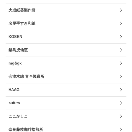
大成紙器製作所
名尾手すき和紙
KOSEN
鍋島虎仙窯
mg&gk
会津木綿 青キ製織所
HAAG
sufuto
ここかしこ
奈良藤枝珈琲焙煎所