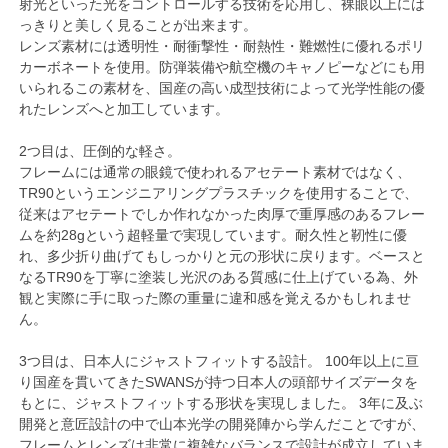
射光といった光をコントロールする技術を応用し、裸眼以上には
っきりと美しく見ることが出来ます。
レンズ素材には透明性・耐衝撃性・耐熱性・難燃性に優れるポリ
カーボネートを使用。防弾装備や航空機のキャノピーなどにも用
いられるこの素材を、国産の高い成型技術によって光学性能の優
れたレンズへと加工しています。
2つ目は、圧倒的な軽さ。
フレームには通常の眼鏡で使われるアセテート素材ではなく、
TR90というエンジニアリングプラスチックを使用することで、
従来はアセテートでしか作れなかった肉厚で重厚感のあるフレー
ムを約28gという超軽量で実現しています。耐久性と靭性に優
れ、多少折り曲げてもしっかりと元の形状に戻ります。ベースと
なるTR90を丁寧に塗装し光沢のある質感に仕上げている為、外
観と実際に手に取った際の重量に違和感を覚えるかもしれませ
ん。
3つ目は、日本人にジャストフィットする設計。 100年以上に亘
り国産を貫いてきたSWANSが持つ日本人の頭部サイズデータを
もとに、ジャストフィットする形状を実現しました。 3年に及ぶ
開発と意匠設計の中で山本光学の開発陣から学んだことですが、
フレームとレンズは非常に複雑なバランスで設計が成立していま