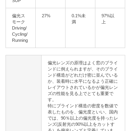
SUP
偏光ス
27%
0.1%未
97%以
モーク
満
上
Driving/
Cycling/
Running
偏光レンズの原理はよく窓のブライ
ンドに例えられますが、そのブライ
ンド構造がどれだけ密に並んでいる
か、装着時に水平になるよう正確に
レイアウトされているかが偏光レン
ズの性能を見る上でとても重要で
す。
特にブラインド構造の密度を数値で
表したものを、偏光度といい、国内
では、90％以上の偏光度を持ったレ
ンズ(反射光の90%以上をカットす
る）を偏光レンズと定義していま