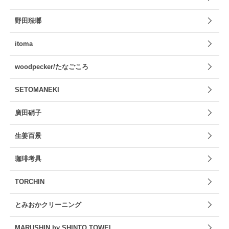
野田琺瑯
itoma
woodpecker/たなごころ
SETOMANEKI
廣田硝子
生姜百景
珈琲考具
TORCHIN
とみおかクリーニング
MARUSHIN by SHINTO TOWEL