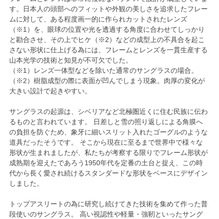
す。日本人の頭部へのフィットや外観の美しさを追求したフレー
ムに対して、ある程度画一的に作られカットされたレンズ
（※1）を、眼球の位置や光を透過する角度に合わせてしっかり
と勘合させ、その上でヒケ（※2）などの成型上の不具合を起こ
さない形状に仕上げる為には、フレームとレンズを一貫生産する
山本光学の技術と知見が不可欠でした。
（※1）レンズ一体型などを除いた通常のサングラスの場合。
（※2）樹脂成型の際に表面が凹んでしまう現象。肉厚の変化が
大きい設計で起きやすい。
サングラスの起源は、シベリアなど北極圏近くに住む民族に伝わ
るものと言われています。 日差しと雪の照り返しによる角膜へ
の負担を防ぐため、象牙に細いスリット入れたゴーグルのような
道具だったそうです。 そこから現在に至るまで世界中で様々な
形状が生まれましたが、私たちが考察する限りでフレーム形状が
成熟期を迎えたであろう1950年代を定番の土台と捉え、この時
代から長く愛され続けるスタンダードな形状をベースにデザイン
しました。
トップアスリートの為に研究し続けてきた技術を集めて作った普
段使いのサングラス。 高い視認性や軽量・強靭といったサング