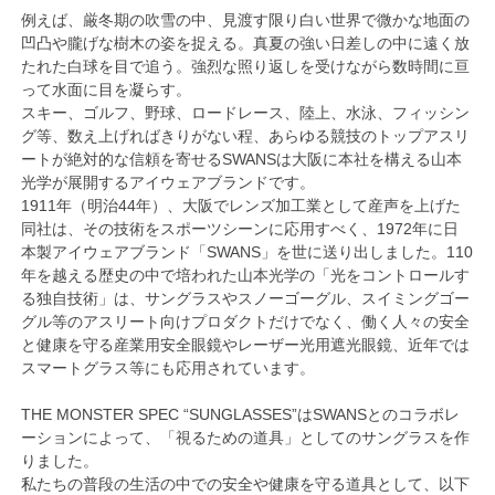
例えば、厳冬期の吹雪の中、見渡す限り白い世界で微かな地面の
凹凸や朧げな樹木の姿を捉える。真夏の強い日差しの中に遠く放
たれた白球を目で追う。強烈な照り返しを受けながら数時間に亘
って水面に目を凝らす。
スキー、ゴルフ、野球、ロードレース、陸上、水泳、フィッシン
グ等、数え上げればきりがない程、あらゆる競技のトップアスリ
ートが絶対的な信頼を寄せるSWANSは大阪に本社を構える山本
光学が展開するアイウェアブランドです。
1911年（明治44年）、大阪でレンズ加工業として産声を上げた
同社は、その技術をスポーツシーンに応用すべく、1972年に日
本製アイウェアブランド「SWANS」を世に送り出しました。110
年を越える歴史の中で培われた山本光学の「光をコントロールす
る独自技術」は、サングラスやスノーゴーグル、スイミングゴー
グル等のアスリート向けプロダクトだけでなく、働く人々の安全
と健康を守る産業用安全眼鏡やレーザー光用遮光眼鏡、近年では
スマートグラス等にも応用されています。
THE MONSTER SPEC “SUNGLASSES”はSWANSとのコラボレ
ーションによって、「視るための道具」としてのサングラスを作
りました。
私たちの普段の生活の中での安全や健康を守る道具として、以下