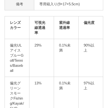
備考
専用箱入り(9×17×5.5cm)
レンズ
可視光
紫外線
偏光度
カラー
線透過
透過率
率
偏光UL
29%
0.1%未
90%以
アイス
満
上
ブルーG
olf/Tenni
s/Baseb
all
偏光グ
13%
0.1%未
97%以
リーン
満
上
スモー
クFishin
g/Kayak/