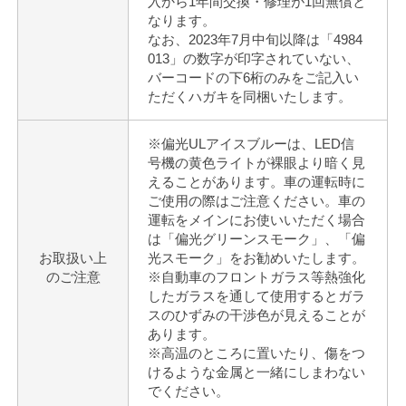
入から1年間交換・修理が1回無償と
なります。
なお、2023年7月中旬以降は「4984
013」の数字が印字されていない、
バーコードの下6桁のみをご記入い
ただくハガキを同梱いたします。
※偏光ULアイスブルーは、LED信
号機の黄色ライトが裸眼より暗く見
えることがあります。車の運転時に
ご使用の際はご注意ください。車の
運転をメインにお使いいただく場合
は「偏光グリーンスモーク」、「偏
お取扱い上
光スモーク」をお勧めいたします。
のご注意
※自動車のフロントガラス等熱強化
したガラスを通して使用するとガラ
スのひずみの干渉色が見えることが
あります。
※高温のところに置いたり、傷をつ
けるような金属と一緒にしまわない
でください。