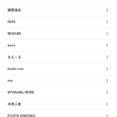
南部池永
HUIS
MUSUBI
enzo
きえ～る
hashi-coo
me.
W*ARoMa HERB
水布人舎
FUJITA KINZOKU