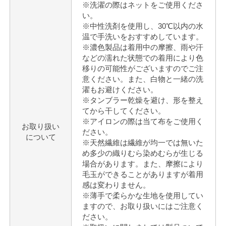
※洗濯の際はネットをご使用くださ
い。
※中性洗剤を使用し、30℃以内の水
温で手洗いをおすすめしています。
※濃色製品は着用中の摩擦、雨や汗
などの濡れた状態での着用により色
移りの可能性がございますのでご注
意ください。また、白物と一緒の洗
濯もお避けください。
※タンブラー乾燥を避け、形を整え
てから干してください。
※アイロンの際は当て布をご使用く
お取り扱い
ださい。
について
※天然繊維は繊維が均一では無いた
め多少の織りむら染めむらが生じる
場合があります。また、摩擦により
毛玉ができることがありますが着用
感は変わりません。
※薄手で柔らかな生地を使用してい
ますので、お取り扱いにはご注意く
ださい。