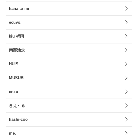
hana to mi
ecuvo,
kiu 祈雨
南部池永
HUIS
MUSUBI
enzo
きえ～る
hashi-coo
me.