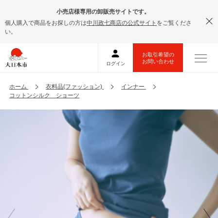
小売店様専用の卸販売サイトです。
個人購入で商品をお探しの方は
中川政七商店の公式サイト
をご覧くださ
い。
ホーム
衣料品(ファッション)
インナー
コットンシルク ショーツ