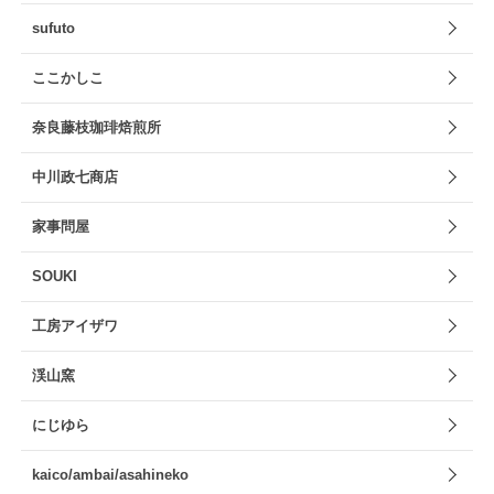
sufuto
ここかしこ
奈良藤枝珈琲焙煎所
中川政七商店
家事問屋
SOUKI
工房アイザワ
渓山窯
にじゆら
kaico/ambai/asahineko