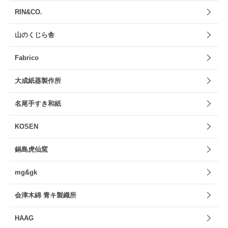
RIN&CO.
山のくじら舎
Fabrico
大成紙器製作所
名尾手すき和紙
KOSEN
鍋島虎仙窯
mg&gk
会津木綿 青キ製織所
HAAG