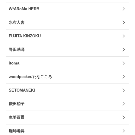
W*ARoMa HERB
水布人舎
FUJITA KINZOKU
野田琺瑯
itoma
woodpecker/たなごころ
SETOMANEKI
廣田硝子
生姜百景
珈琲考具