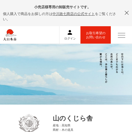
小売店様専用の卸販売サイトです。
個人購入で商品をお探しの方は
中川政七商店の公式サイト
をご覧くださ
い。
山のくじら舎
産地：高知県
商材：木の道具