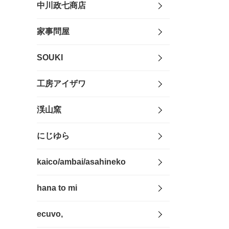
中川政七商店
家事問屋
SOUKI
工房アイザワ
渓山窯
にじゆら
kaico/ambai/asahineko
hana to mi
ecuvo,