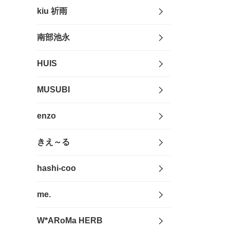
kiu 祈雨
南部池永
HUIS
MUSUBI
enzo
きえ～る
hashi-coo
me.
W*ARoMa HERB