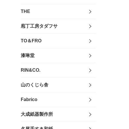
THE
庖丁工房タダフサ
TO＆FRO
漆琳堂
RIN&CO.
山のくじら舎
Fabrico
大成紙器製作所
名尾手すき和紙