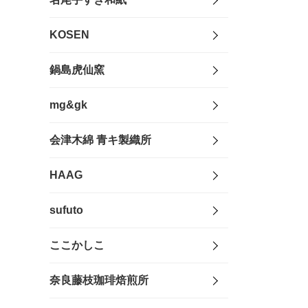
KOSEN
鍋島虎仙窯
mg&gk
会津木綿 青キ製織所
HAAG
sufuto
ここかしこ
奈良藤枝珈琲焙煎所