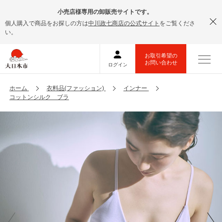
小売店様専用の卸販売サイトです。
個人購入で商品をお探しの方は
中川政七商店の公式サイト
をご覧くださ
い。
ホーム
衣料品(ファッション)
インナー
コットンシルク ブラ