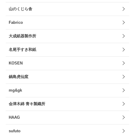
山のくじら舎
Fabrico
大成紙器製作所
名尾手すき和紙
KOSEN
鍋島虎仙窯
mg&gk
会津木綿 青キ製織所
HAAG
sufuto