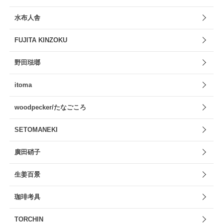
水布人舎
FUJITA KINZOKU
野田琺瑯
itoma
woodpecker/たなごころ
SETOMANEKI
廣田硝子
生姜百景
珈琲考具
TORCHIN