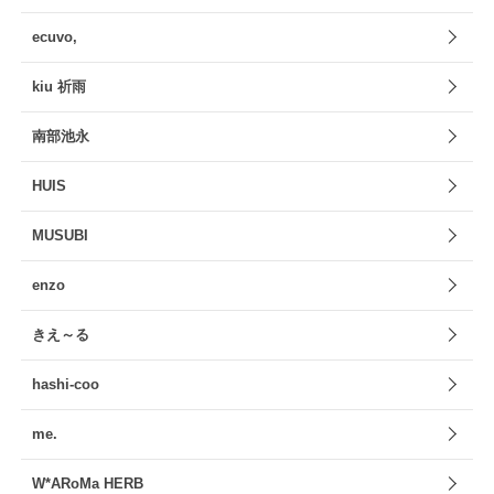
ecuvo,
kiu 祈雨
南部池永
HUIS
MUSUBI
enzo
きえ～る
hashi-coo
me.
W*ARoMa HERB