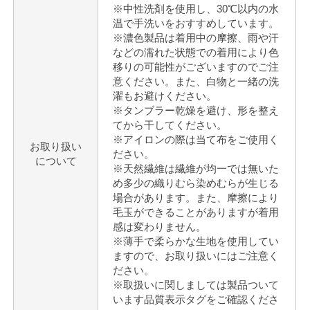
※中性洗剤を使用し、30℃以内の水
温で手洗いをおすすめしています。
※濃色製品は着用中の摩擦、雨や汗
などの濡れた状態での着用により色
移りの可能性がございますのでご注
意ください。また、白物と一緒の洗
濯もお避けください。
※タンブラー乾燥を避け、形を整え
てから干してください。
※アイロンの際は当て布をご使用く
お取り扱い
ださい。
について
※天然繊維は繊維が均一では無いた
め多少の織りむら染めむらが生じる
場合があります。また、摩擦により
毛玉ができることがありますが着用
感は変わりません。
※薄手で柔らかな生地を使用してい
ますので、お取り扱いにはご注意く
ださい。
※取扱いに関しましては製品ついて
います品質表示タグをご確認くださ