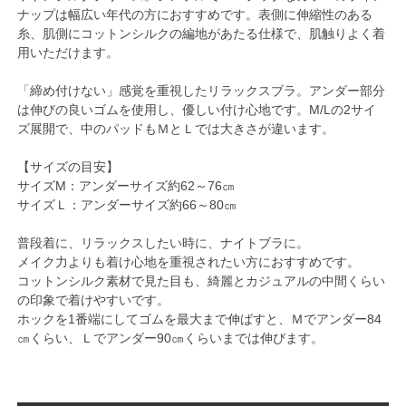
ナップは幅広い年代の方におすすめです。表側に伸縮性のある
糸、肌側にコットンシルクの編地があたる仕様で、肌触りよく着
用いただけます。
「締め付けない」感覚を重視したリラックスブラ。アンダー部分
は伸びの良いゴムを使用し、優しい付け心地です。M/Lの2サイ
ズ展開で、中のパッドもＭとＬでは大きさが違います。
【サイズの目安】
サイズM：アンダーサイズ約62～76㎝
サイズＬ：アンダーサイズ約66～80㎝
普段着に、リラックスしたい時に、ナイトブラに。
メイク力よりも着け心地を重視されたい方におすすめです。
コットンシルク素材で見た目も、綺麗とカジュアルの中間くらい
の印象で着けやすいです。
ホックを1番端にしてゴムを最大まで伸ばすと、Ｍでアンダー84
㎝くらい、Ｌでアンダー90㎝くらいまでは伸びます。