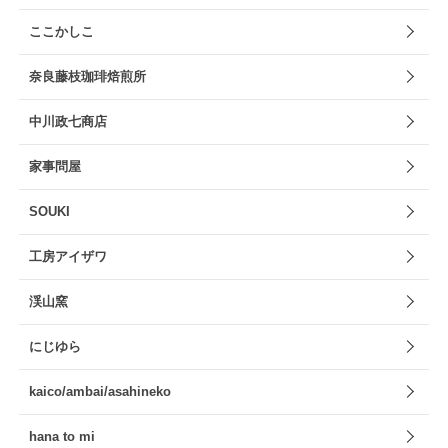
ここかしこ
奈良藤枝珈琲焙煎所
中川政七商店
家事問屋
SOUKI
工房アイザワ
渓山窯
にじゆら
kaico/ambai/asahineko
hana to mi