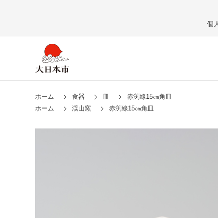
個
ホーム
食器
皿
赤渕線15㎝角皿
ホーム
渓山窯
赤渕線15㎝角皿