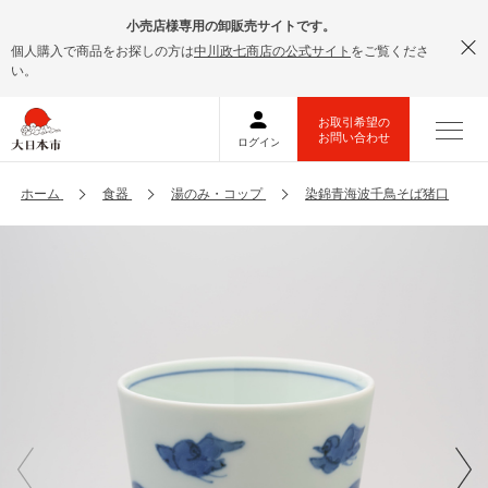
小売店様専用の卸販売サイトです。
個人購入で商品をお探しの方は
中川政七商店の公式サイト
をご覧くださ
い。
ホーム
食器
湯のみ・コップ
染錦青海波千鳥そば猪口