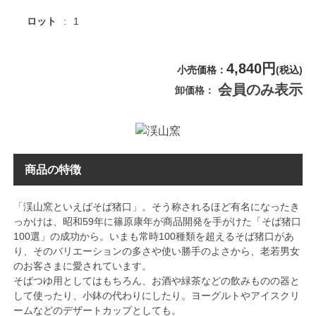
ロット
1
4,840円
小売価格
(税込)
会員のみ表示
卸価格
商品の特徴
「渓山窯といえばそば猪口」。そう称されるほど有名になったき
っかけは、昭和59年に篠原康年が商品開発を手がけた「そば猪口
100選」の成功から。いまも常時100種類を超えるそば猪口があ
り、そのバリエーションの多さや使い勝手のよさから、老若男女
のお客さまに愛されています。
そばつゆ用としてはもちろん、お酒や緑茶などの飲みものの器と
して使ったり、小鉢の代わりにしたり。ヨーグルトやアイスクリ
ームなどのデザートカップとしても。