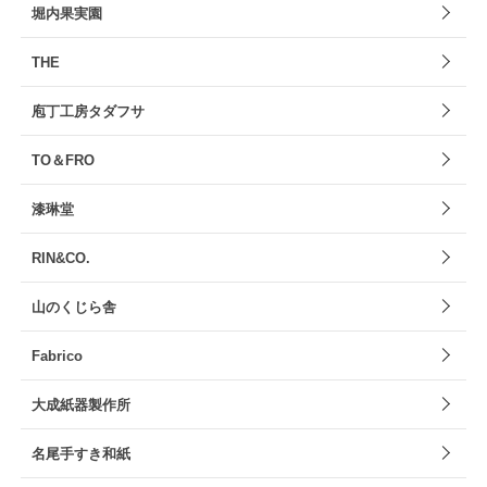
堀内果実園
THE
庖丁工房タダフサ
TO＆FRO
漆琳堂
RIN&CO.
山のくじら舎
Fabrico
大成紙器製作所
名尾手すき和紙