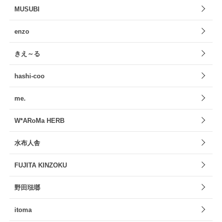
MUSUBI
enzo
きえ～る
hashi-coo
me.
W*ARoMa HERB
水布人舎
FUJITA KINZOKU
野田琺瑯
itoma