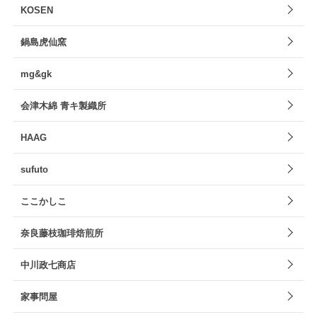
KOSEN
鍋島虎仙窯
mg&gk
会津木綿 青キ製織所
HAAG
sufuto
ここかしこ
奈良藤枝珈琲焙煎所
中川政七商店
家事問屋