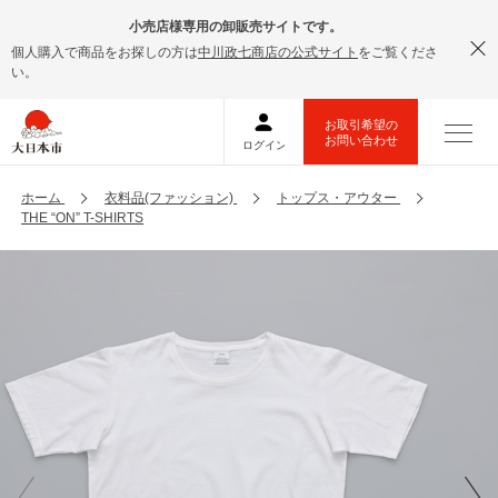
小売店様専用の卸販売サイトです。
個人購入で商品をお探しの方は
中川政七商店の公式サイト
をご覧くださ
い。
ホーム
衣料品(ファッション)
トップス・アウター
THE “ON” T-SHIRTS