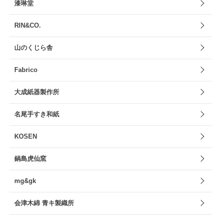
漆琳堂
RIN&CO.
山のくじら舎
Fabrico
大成紙器製作所
名尾手すき和紙
KOSEN
鍋島虎仙窯
mg&gk
会津木綿 青キ製織所