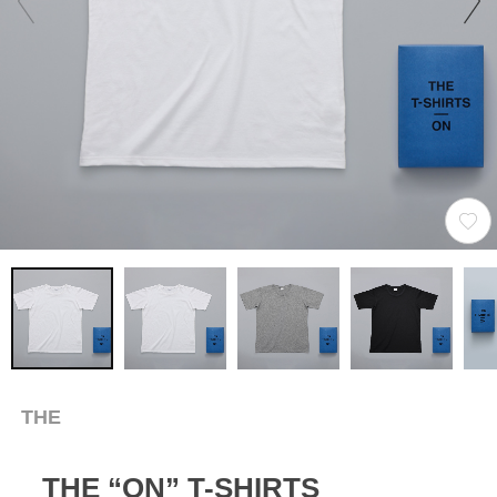
THE
THE “ON” T-SHIRTS