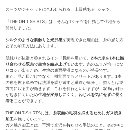
スーツやジャケットに合わせられる、上質感あるTシャツ。
『THE ON T-SHIRTS』は、そんなTシャツを目指して生地から
開発しました。
シルクのような肌触りと光沢感
を実現できた理由は、糸の撚り方
とその加工方法にあります。
肌触りが抜群と称されるインド長綿を用いて、
2本の糸を1本に撚
り合わせる双糸で生地を編み上げています。
糸のムラが均一にな
りコシが出るため、生地の表面平滑になるのが特長です。
また、見た目だけでなく、機能面でもメリットがあります。1本
の糸を撚る単糸では洗濯を繰り返すと繊維が膨張し、撚りとは逆
方向に戻る力が働きます。これを斜行といいますが、双糸は斜行
が起きにくいため
生地が変形しにくく、ねじれを気にせずに長く
着る
ことができます。
THE ON T-SHIRTSには、
糸表面の毛羽を抑えるためにガス焼き
加工
を施しています。
ガス焼き加工とは、平滑で光沢を持たせる手法のこと。炎の中に