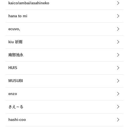
kaico/ambai/asahineko
hana to mi
ecuvo,
kiu 祈雨
南部池永
HUIS
MUSUBI
enzo
きえ～る
hashi-coo