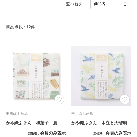
並べ替え
商品点数
12件
中川政七商店
中川政七商店
かや織ふきん 和菓子 夏
かや織ふきん 木立と大瑠璃
会員のみ表示
会員のみ表示
卸価格
卸価格