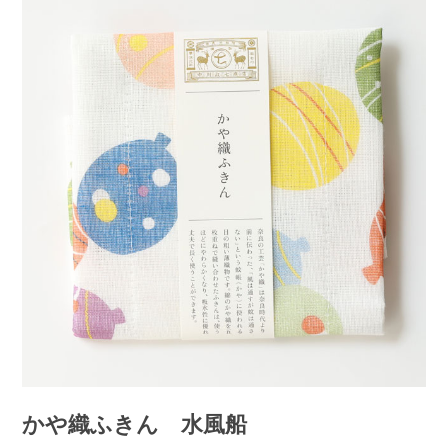
かや織ふきん 水風船