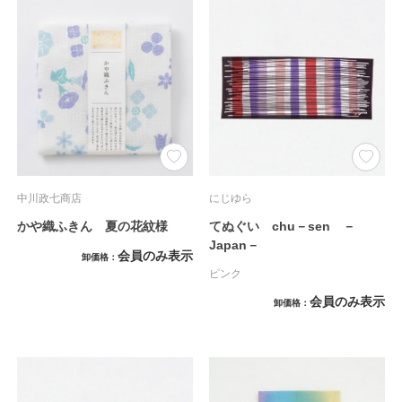
中川政七商店
にじゆら
かや織ふきん 夏の花紋様
てぬぐい chu－sen －
Japan－
会員のみ表示
卸価格
ピンク
会員のみ表示
卸価格