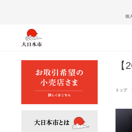
個
【
トップ