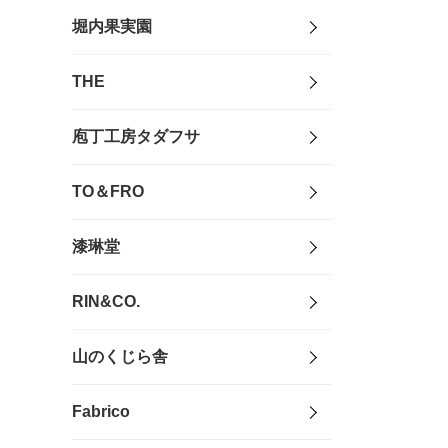
堀内果実園
THE
庖丁工房タダフサ
TO＆FRO
漆琳堂
RIN&CO.
山のくじら舎
Fabrico