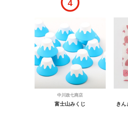
4
中川政七商店
富士山みくじ
きん