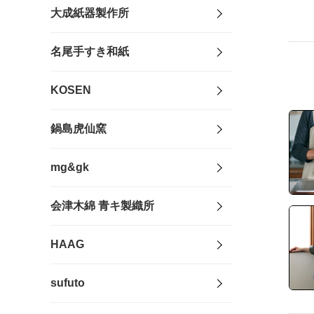
大成紙器製作所
名尾手すき和紙
KOSEN
鍋島虎仙窯
mg&gk
会津木綿 青キ製織所
HAAG
sufuto