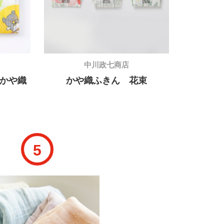
中川政七商店
かや織
かや織ふきん 花束
5