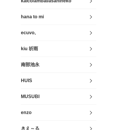
kaico/ambai/asahineko
hana to mi
ecuvo,
kiu 祈雨
南部池永
HUIS
MUSUBI
enzo
きえ～る