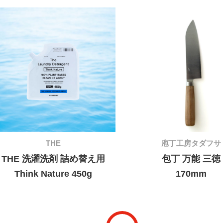
THE
庖丁工房タダフサ
THE 洗濯洗剤
詰め替え用
包丁 万能 三徳
Think Nature 450g
170mm