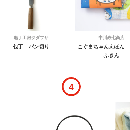
庖丁工房タダフサ
中川政七商店
包丁 パン切り
こぐまちゃんえほん 
ふきん
4