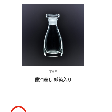
THE
醤油差し 紙箱入り