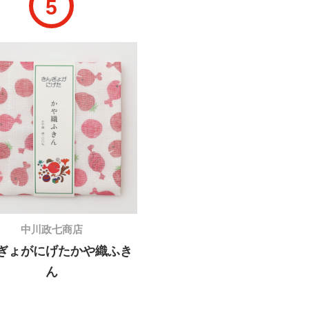
5
中川政七商店
ぎょがにげた
かや織ふき
ん