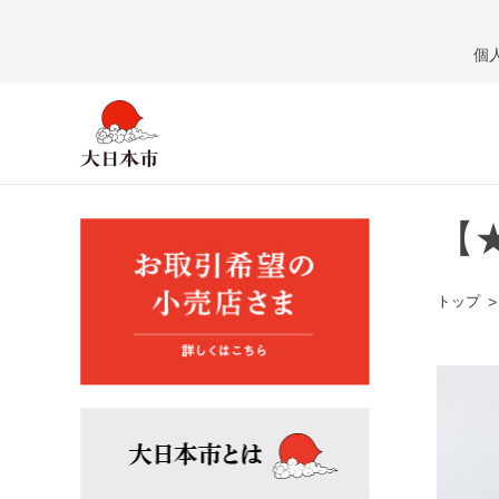
個
【
トップ