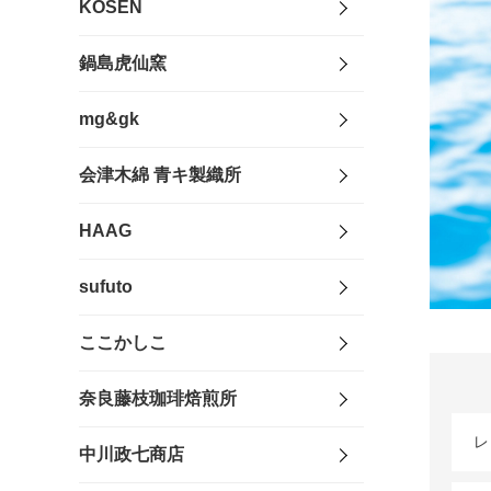
KOSEN
鍋島虎仙窯
mg&gk
会津木綿 青キ製織所
HAAG
sufuto
ここかしこ
奈良藤枝珈琲焙煎所
レ
中川政七商店