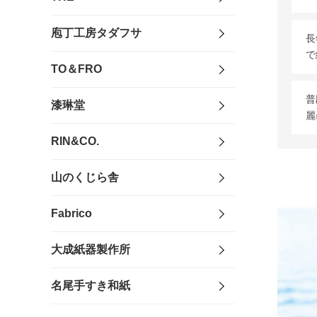
庖丁工房タダフサ
長
で
TO＆FRO
普
漆琳堂
麗
RIN&CO.
山のくじら舎
Fabrico
大成紙器製作所
名尾手すき和紙