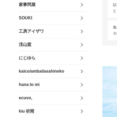
家事問屋
以
と
SOUKI
食
工房アイザワ
そ
渓山窯
にじゆら
kaico/ambai/asahineko
hana to mi
ecuvo,
kiu 祈雨