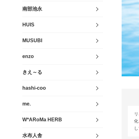
南部池永
HUIS
MUSUBI
enzo
きえ～る
hashi-coo
me.
リ
W*ARoMa HERB
化
し
水布人舎