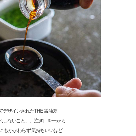
デザインされたTHE 醤油差
れしないこと」。注ぎ口を一から
にもかかわらず 気持ちいいほど