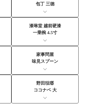
包丁 三徳
漆琳堂 越前硬漆
一乗椀 4.5寸
家事問屋
味見スプーン
野田琺瑯
ココナベ 大