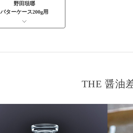
野田琺瑯
バターケース200g用
THE 醤油