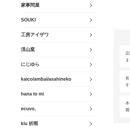
家事問屋
SOUKI
工房アイザワ
渓山窯
店
ま
にじゆら
長
kaico/ambai/asahineko
す
hana to mi
本
ecuvo,
麗
kiu 祈雨