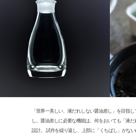
「世界一美しい、液だれしない醤油差し」を目指して
し。醤油差しに必要な機能は、何をおいても「液だ
設計。 試作を繰り返し、上部に「くちばし」がない