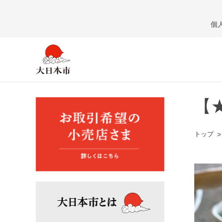
個
【
トップ