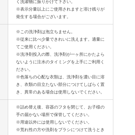
く洗濯物に振りかけて下さい。
※表示分量以上にご使用されますと溶け残りが
発生する場合がございます。
※この洗浄剤は泡立ちません。
※従来に比べ少量できれいに洗えます。適量に
てご使用ください。
※洗浄剤投入の際、洗浄剤が一ヶ所にかたよら
ないように注水のタイミングを上手にご利用く
ださい。
※色落ちの心配な衣類は、洗浄剤を濃い目に溶
き、衣類の目立たない部分につけてしばらく置
き、異常のある場合は使用しないでください。
※詰め替え後、容器のフタを閉じて、お子様の
手の届かない場所で保管してください。
※用途以外には使用しないでください。
※荒れ性の方や洗剤をブラシにつけて洗うとき