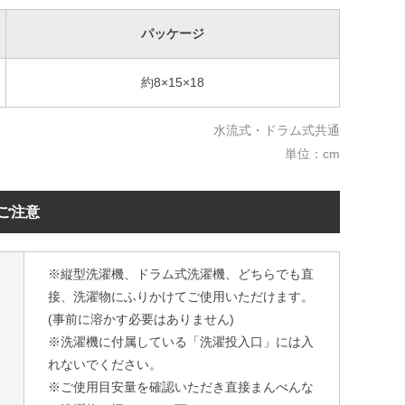
パッケージ
約8×15×18
水流式・ドラム式共通
単位：cm
ご注意
※縦型洗濯機、ドラム式洗濯機、どちらでも直
接、洗濯物にふりかけてご使用いただけます。
(事前に溶かす必要はありません)
※洗濯機に付属している「洗濯投入口」には入
れないでください。
※ご使用目安量を確認いただき直接まんべんな