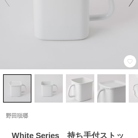
野田琺瑯
White Series 持ち手付ストッ