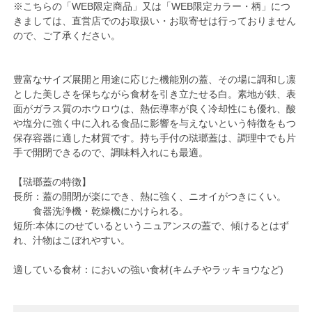
※こちらの「WEB限定商品」又は「WEB限定カラー・柄」につ
きましては、直営店でのお取扱い・お取寄せは行っておりません
ので、ご了承ください。
豊富なサイズ展開と用途に応じた機能別の蓋、その場に調和し凛
とした美しさを保ちながら食材を引き立たせる白。素地が鉄、表
面がガラス質のホウロウは、熱伝導率が良く冷却性にも優れ、酸
や塩分に強く中に入れる食品に影響を与えないという特徴をもつ
保存容器に適した材質です。持ち手付の琺瑯蓋は、調理中でも片
手で開閉できるので、調味料入れにも最適。
【琺瑯蓋の特徴】
長所：蓋の開閉が楽にでき、熱に強く、ニオイがつきにくい。
食器洗浄機・乾燥機にかけられる。
短所:本体にのせているというニュアンスの蓋で、傾けるとはず
れ、汁物はこぼれやすい。
適している食材：においの強い食材(キムチやラッキョウなど)