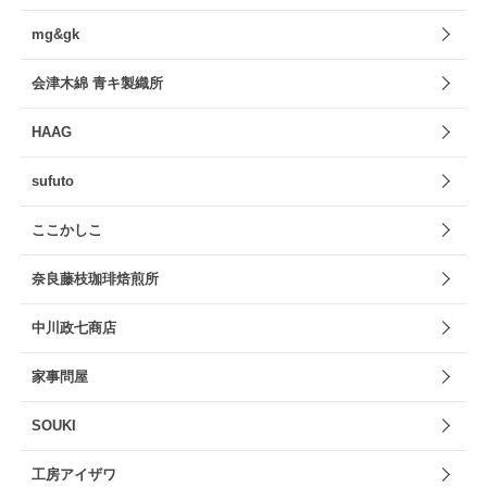
mg&gk
会津木綿 青キ製織所
HAAG
sufuto
ここかしこ
奈良藤枝珈琲焙煎所
中川政七商店
家事問屋
SOUKI
工房アイザワ