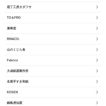
庖丁工房タダフサ
TO＆FRO
漆琳堂
RIN&CO.
山のくじら舎
Fabrico
大成紙器製作所
名尾手すき和紙
KOSEN
鍋島虎仙窯