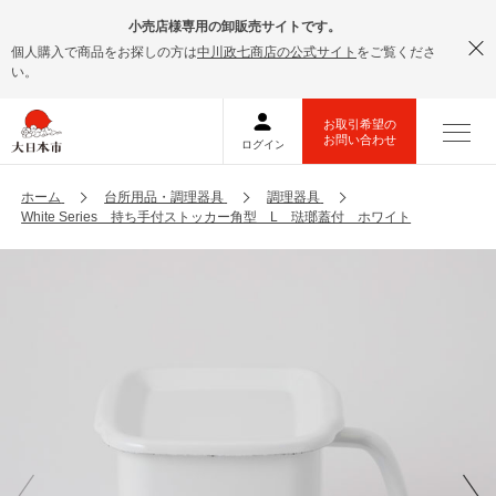
小売店様専用の卸販売サイトです。
個人購入で商品をお探しの方は
中川政七商店の公式サイト
をご覧くださ
い。
ホーム
台所用品・調理器具
調理器具
White Series 持ち手付ストッカー角型 L 琺瑯蓋付 ホワイト