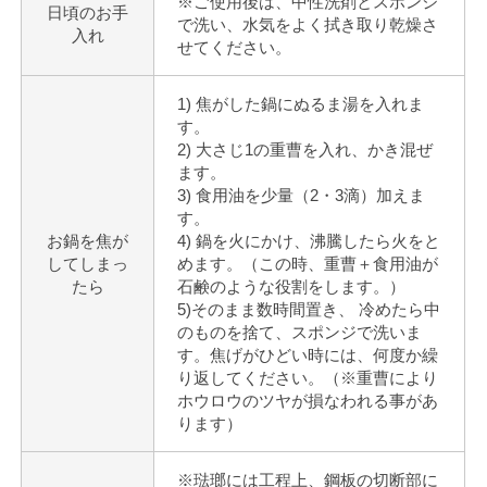
※ご使用後は、中性洗剤とスポンジ
日頃のお手
で洗い、水気をよく拭き取り乾燥さ
入れ
せてください。
1) 焦がした鍋にぬるま湯を入れま
す。
2) 大さじ1の重曹を入れ、かき混ぜ
ます。
3) 食用油を少量（2・3滴）加えま
す。
お鍋を焦が
4) 鍋を火にかけ、沸騰したら火をと
してしまっ
めます。（この時、重曹＋食用油が
たら
石鹸のような役割をします。）
5)そのまま数時間置き、 冷めたら中
のものを捨て、スポンジで洗いま
す。焦げがひどい時には、何度か繰
り返してください。（※重曹により
ホウロウのツヤが損なわれる事があ
ります）
※琺瑯には工程上、鋼板の切断部に