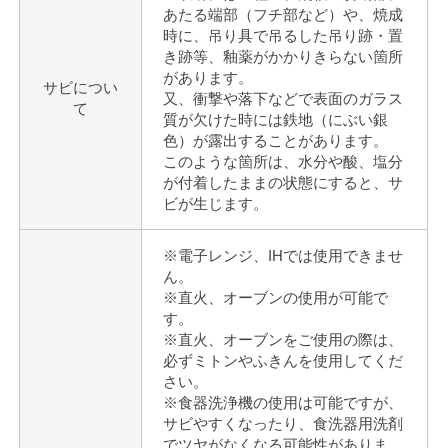
あたる端部（フチ部など）や、焼成
時に、吊り具で吊るした吊り跡・置
き跡等、釉薬がかかりきらない箇所
があります。
サビについ
又、衝撃や落下などで表面のガラス
て
質が欠けた時には鉄地（にぶい銀
色）が露出することがあります。
このような箇所は、水分や酸、塩分
が付着したままの状態にすると、サ
ビが生じます。
※電子レンジ、IHでは使用できませ
ん。
※直火、オーブンの使用が可能で
す。
※直火、オーブンをご使用の際は、
必ずミトンやふきんを使用してくだ
さい。
※食器洗浄機の使用は可能ですが、
サビやすくなったり、食洗器用洗剤
でツヤがなくなる可能性がありま