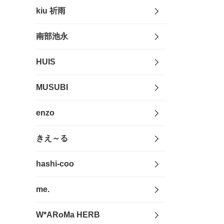
kiu 祈雨
南部池永
HUIS
MUSUBI
enzo
きえ～る
hashi-coo
me.
W*ARoMa HERB