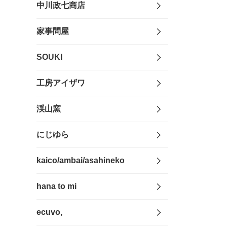
中川政七商店
家事問屋
SOUKI
工房アイザワ
渓山窯
にじゆら
kaico/ambai/asahineko
hana to mi
ecuvo,