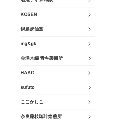
KOSEN
鍋島虎仙窯
mg&gk
会津木綿 青キ製織所
HAAG
sufuto
ここかしこ
奈良藤枝珈琲焙煎所