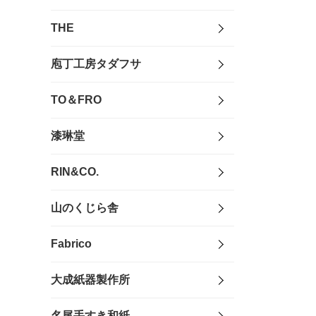
THE
庖丁工房タダフサ
TO＆FRO
漆琳堂
RIN&CO.
山のくじら舎
Fabrico
大成紙器製作所
名尾手すき和紙