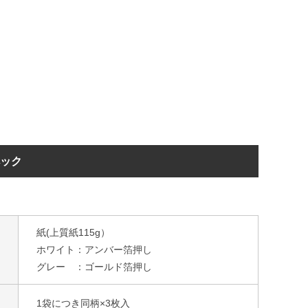
ペック
紙(上質紙115g）
ホワイト：アンバー箔押し
グレー ：ゴールド箔押し
1袋につき同柄×3枚入