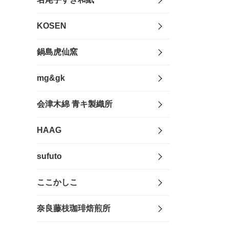
KOSEN
鍋島虎仙窯
mg&gk
会津木綿 青キ製織所
HAAG
sufuto
ここかしこ
奈良藤枝珈琲焙煎所