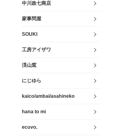
中川政七商店
家事問屋
SOUKI
工房アイザワ
渓山窯
にじゆら
kaico/ambai/asahineko
hana to mi
ecuvo,