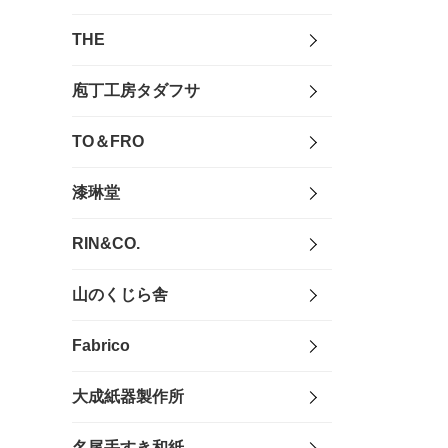
THE
庖丁工房タダフサ
TO＆FRO
漆琳堂
RIN&CO.
山のくじら舎
Fabrico
大成紙器製作所
名尾手すき和紙