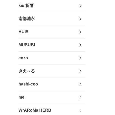
kiu 祈雨
南部池永
HUIS
MUSUBI
enzo
きえ～る
hashi-coo
me.
W*ARoMa HERB