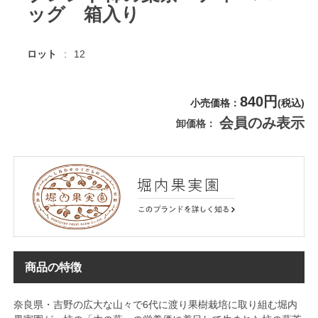
ッグ 箱入り
ロット
12
840円
小売価格
(税込)
会員のみ表示
卸価格
商品の特徴
奈良県・吉野の広大な山々で6代に渡り果樹栽培に取り組む堀内