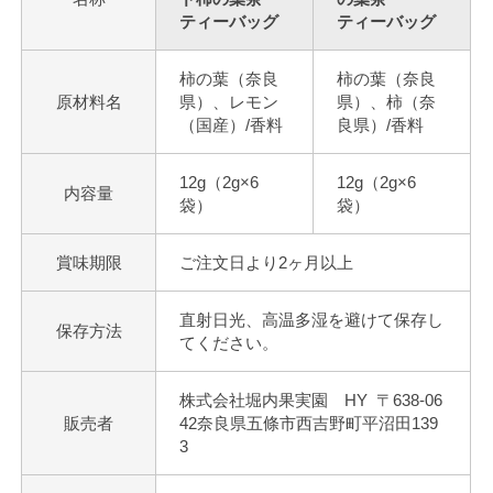
ティーバッグ
ティーバッグ
柿の葉（奈良
柿の葉（奈良
原材料名
県）、レモン
県）、柿（奈
（国産）/香料
良県）/香料
12g（2g×6
12g（2g×6
内容量
袋）
袋）
賞味期限
ご注文日より2ヶ月以上
直射日光、高温多湿を避けて保存し
保存方法
てください。
株式会社堀内果実園 HY 〒638-06
販売者
42奈良県五條市西吉野町平沼田139
3