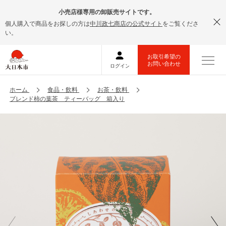
小売店様専用の卸販売サイトです。
個人購入で商品をお探しの方は
中川政七商店の公式サイト
をご覧くださ
い。
ホーム
食品・飲料
お茶・飲料
ブレンド柿の葉茶 ティーバッグ 箱入り