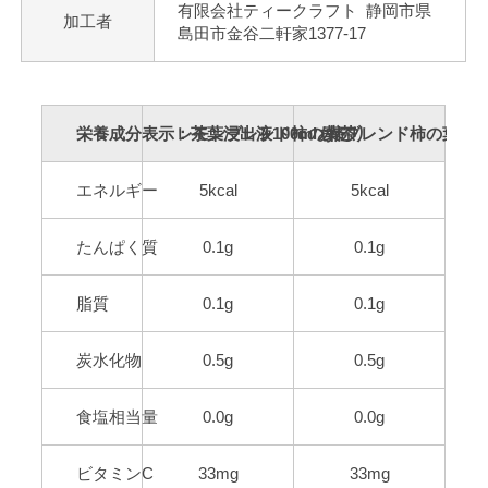
有限会社ティークラフト 静岡市県
加工者
島田市金谷二軒家1377-17
栄養成分表示：茶葉浸出液100mlあたり
レモンブレンド柿の葉茶
柿ブレンド柿の葉茶
エネルギー
5kcal
5kcal
たんぱく質
0.1g
0.1g
脂質
0.1g
0.1g
炭水化物
0.5g
0.5g
食塩相当量
0.0g
0.0g
ビタミンC
33mg
33mg