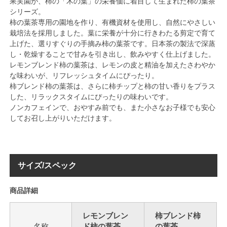
果実園が、柿の「木の葉」の栄養価に着目して生まれた柿の葉茶
シリーズ。
柿の葉茶専用の園地を作り、有機資材を使用し、自然にやさしい
栽培法を採用しました。葉に栄養が十分に行きわたる剪定で育て
上げた、選りすぐりの手摘み柿の葉茶です。日本茶の製法で深蒸
し・乾燥することで甘みを引き出し、飲みやすく仕上げました。
レモンブレンド柿の葉茶は、レモンの皮と精油を加えたさわやか
な味わいが、リフレッシュタイムにぴったり。
柿ブレンド柿の葉茶は、さらに柿チップと柿の甘い香りをプラス
した、リラックスタイムにぴったりの味わいです。
ノンカフェインで、おやすみ前でも、また小さなお子様でも安心
してお召し上がりいただけます。
サイズ/スペック
商品詳細
レモンブレン
柿ブレンド柿
名称
ド柿の葉茶
の葉茶