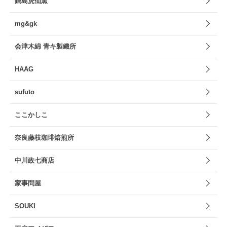
鍋島虎仙窯
mg&gk
会津木綿 青キ製織所
HAAG
sufuto
ここかしこ
奈良藤枝珈琲焙煎所
中川政七商店
家事問屋
SOUKI