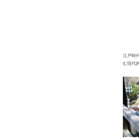
江戸時
む現代