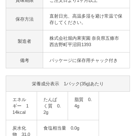
賞味期限
ご注文日より1ヶ月以上
直射日光、高温多湿を避け常温で保
保存方法
存してください。
株式会社堀内果実園 奈良県五條市
製造者
西吉野町平沼田1393
備考
パッケージに保存用チャック付き
栄養成分表示 1パック(35g)あたり
エネル
たんぱ
脂質 0.
ギー 1
く質 0.
4g
14kcal
2g
炭水化
食塩相当量 0.0g
物 31.0