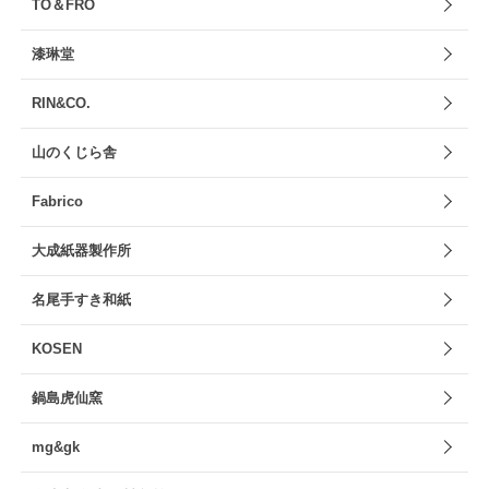
TO＆FRO
漆琳堂
RIN&CO.
山のくじら舎
Fabrico
大成紙器製作所
名尾手すき和紙
KOSEN
鍋島虎仙窯
mg&gk