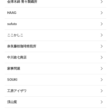
会津木綿 青キ製織所
HAAG
sufuto
ここかしこ
奈良藤枝珈琲焙煎所
中川政七商店
家事問屋
SOUKI
工房アイザワ
渓山窯