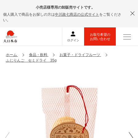
小売店様専用の卸販売サイトです。
個人購入で商品をお探しの方は
中川政七商店の公式サイト
をご覧くださ
い。
ホーム
食品・飲料
お菓子・ドライフルーツ
ふじりんご セミドライ 35g