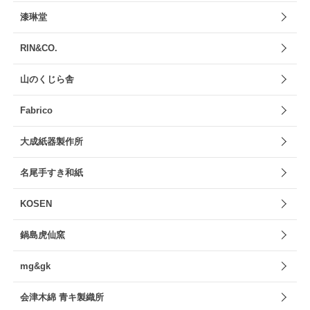
漆琳堂
RIN&CO.
山のくじら舎
Fabrico
大成紙器製作所
名尾手すき和紙
KOSEN
鍋島虎仙窯
mg&gk
会津木綿 青キ製織所