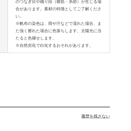
のつなぎ目や織り段（横筋・糸節）が生じる場
合があります。素材の特徴としてご了解くださ
い。
※帆布の染色は、雨や汗などで濡れた場合、ま
た強く擦れた場合に色落ちします。太陽光に当
たると色褪せします。
※自然劣化で白化するおそれがあります。
履歴を残さない