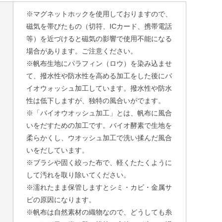
※マグネットホックを使用しておりますので、
磁気を帯びたもの（切符、ICカード、携帯電話
等）を近づけると磁気の影響で使用不能になる
場合があります。ご注意ください。
※帆布生地にパラフィン（ロウ）を染み込ませ
て、撥水性や防水性を高める加工をした後にバ
イオウォッシュ加工しています。撥水性や防水
性は低下しますが、独特の風合いがでます。
※「バイオウオッシュ加工」とは、帆布に風合
いをだすための加工です。バイオ酵素で生地を
柔らかくし、ウオッシュ加工で洗い揉んだ風合
いをだしています。
※ブラシや固く絞った布で、軽くたたくように
して汚れを取り除いてください。
※濡れたまま保管しますとシミ・カビ・金属サ
ビの原因になります。
※帆布は自然素材の織物なので、どうしても糸