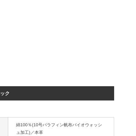
ペック
綿100％(10号パラフィン帆布バイオウォッシ
ュ加工)／本革