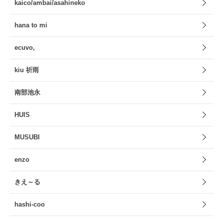
kaico/ambai/asahineko
hana to mi
ecuvo,
kiu 祈雨
南部池永
HUIS
MUSUBI
enzo
きえ～る
hashi-coo