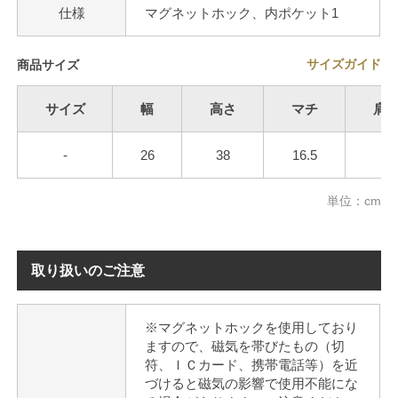
仕様
マグネットホック、内ポケット1
サイズガイド
商品サイズ
サイズ
幅
高さ
マチ
肩
-
26
38
16.5
6
単位：cm
取り扱いのご注意
※マグネットホックを使用しており
ますので、磁気を帯びたもの（切
符、ＩＣカード、携帯電話等）を近
づけると磁気の影響で使用不能にな