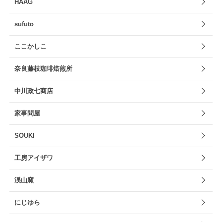
HAAG
sufuto
ここかしこ
奈良藤枝珈琲焙煎所
中川政七商店
家事問屋
SOUKI
工房アイザワ
渓山窯
にじゆら