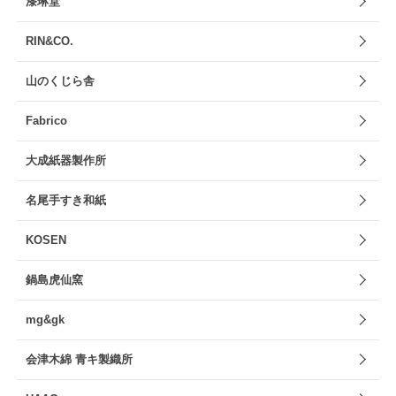
漆琳堂
RIN&CO.
山のくじら舎
Fabrico
大成紙器製作所
名尾手すき和紙
KOSEN
鍋島虎仙窯
mg&gk
会津木綿 青キ製織所