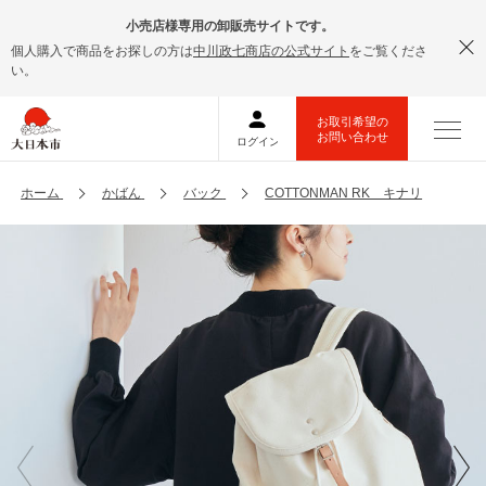
小売店様専用の卸販売サイトです。
個人購入で商品をお探しの方は
中川政七商店の公式サイト
をご覧くださ
い。
ホーム
かばん
バック
COTTONMAN RK キナリ