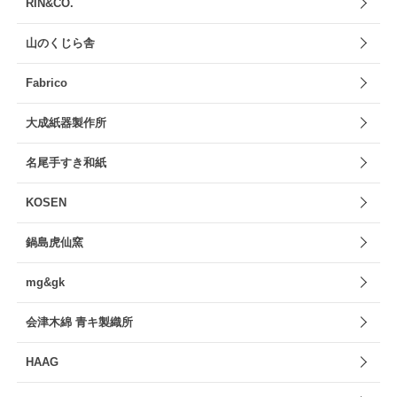
RIN&CO.
山のくじら舎
Fabrico
大成紙器製作所
名尾手すき和紙
KOSEN
鍋島虎仙窯
mg&gk
会津木綿 青キ製織所
HAAG