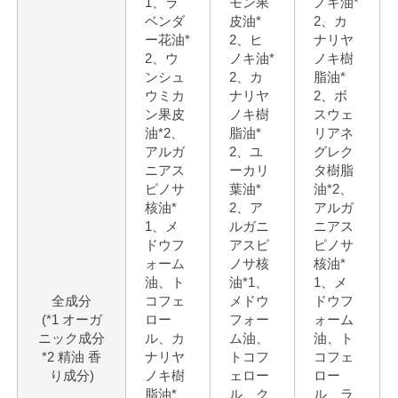
1、ラ
モン果
ノキ油*
ベンダ
皮油*
2、カ
ー花油*
2、ヒ
ナリヤ
2、ウ
ノキ油*
ノキ樹
ンシュ
2、カ
脂油*
ウミカ
ナリヤ
2、ボ
ン果皮
ノキ樹
スウェ
油*2、
脂油*
リアネ
アルガ
2、ユ
グレク
ニアス
ーカリ
タ樹脂
ピノサ
葉油*
油*2、
核油*
2、ア
アルガ
1、メ
ルガニ
ニアス
ドウフ
アスピ
ピノサ
ォーム
ノサ核
核油*
油、ト
油*1、
1、メ
全成分
コフェ
メドウ
ドウフ
(*1 オーガ
ロー
フォー
ォーム
ニック成分
ル、カ
ム油、
油、ト
*2 精油 香
ナリヤ
トコフ
コフェ
り成分)
ノキ樹
ェロー
ロー
脂油*
ル、ク
ル、ラ