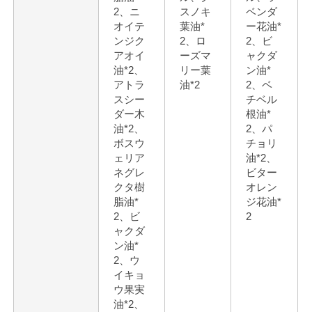
2、ニ
スノキ
ベンダ
オイテ
葉油*
ー花油*
ンジク
2、ロ
2、ビ
アオイ
ーズマ
ャクダ
油*2、
リー葉
ン油*
アトラ
油*2
2、ベ
スシー
チベル
ダー木
根油*
油*2、
2、パ
ボスウ
チョリ
ェリア
油*2、
ネグレ
ビター
クタ樹
オレン
脂油*
ジ花油*
2、ビ
2
ャクダ
ン油*
2、ウ
イキョ
ウ果実
油*2、