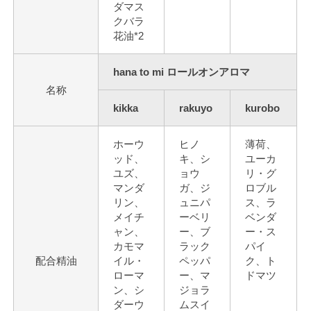
ダマス
クバラ
花油*2
hana to mi ロールオンアロマ
名称
kikka
rakuyo
kurobo
ホーウ
ヒノ
薄荷、
ッド、
キ、シ
ユーカ
ユズ、
ョウ
リ・グ
マンダ
ガ、ジ
ロブル
リン、
ュニパ
ス、ラ
メイチ
ーベリ
ベンダ
ャン、
ー、ブ
ー・ス
カモマ
ラック
パイ
配合精油
イル・
ペッパ
ク、ト
ローマ
ー、マ
ドマツ
ン、シ
ジョラ
ダーウ
ムスイ