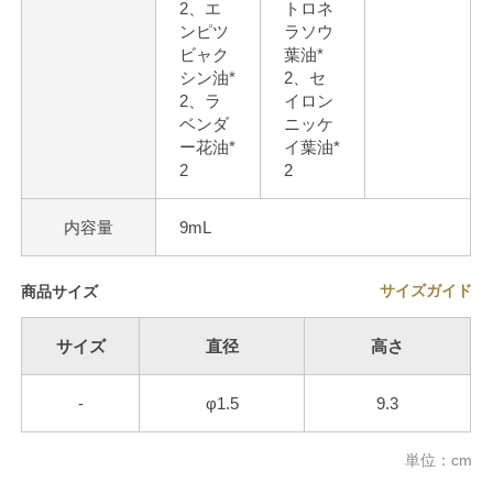
2、エ
トロネ
ンピツ
ラソウ
ビャク
葉油*
シン油*
2、セ
2、ラ
イロン
ベンダ
ニッケ
ー花油*
イ葉油*
2
2
内容量
9mL
サイズガイド
商品サイズ
サイズ
直径
高さ
-
φ1.5
9.3
単位：cm