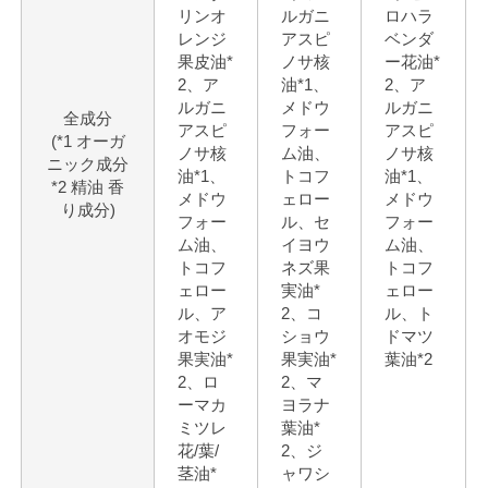
リンオ
ルガニ
ロハラ
レンジ
アスピ
ベンダ
果皮油*
ノサ核
ー花油*
2、ア
油*1、
2、ア
ルガニ
メドウ
ルガニ
全成分
アスピ
フォー
アスピ
(*1 オーガ
ノサ核
ム油、
ノサ核
ニック成分
油*1、
トコフ
油*1、
*2 精油 香
メドウ
ェロー
メドウ
り成分)
フォー
ル、セ
フォー
ム油、
イヨウ
ム油、
トコフ
ネズ果
トコフ
ェロー
実油*
ェロー
ル、ア
2、コ
ル、ト
オモジ
ショウ
ドマツ
果実油*
果実油*
葉油*2
2、ロ
2、マ
ーマカ
ヨラナ
ミツレ
葉油*
花/葉/
2、ジ
茎油*
ャワシ