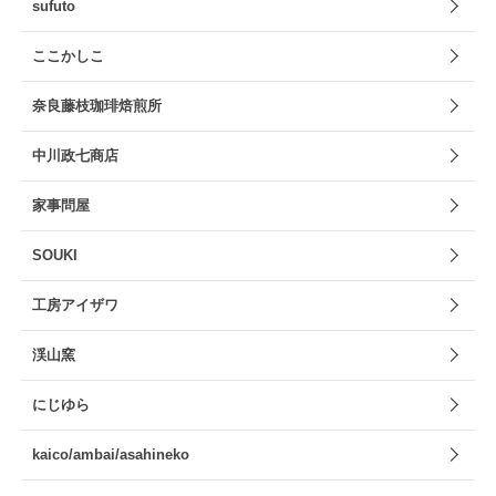
sufuto
ここかしこ
奈良藤枝珈琲焙煎所
中川政七商店
家事問屋
SOUKI
工房アイザワ
渓山窯
にじゆら
kaico/ambai/asahineko