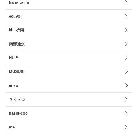
hana to mi
ecuvo,
kiu 祈雨
南部池永
HUIS
MUSUBI
enzo
きえ～る
hashi-coo
me.