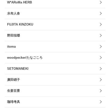
W*ARoMa HERB
水布人舎
FUJITA KINZOKU
野田琺瑯
itoma
woodpecker/たなごころ
SETOMANEKI
廣田硝子
生姜百景
珈琲考具