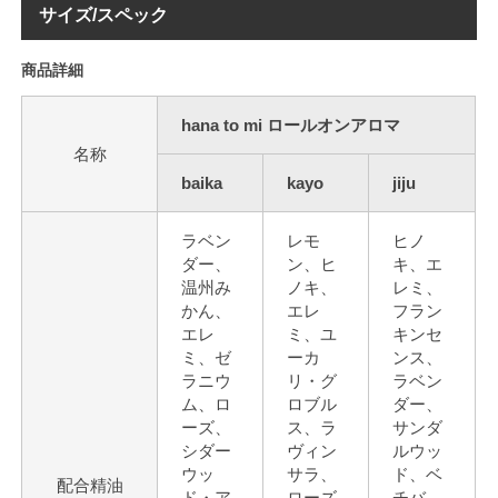
サイズ/スペック
商品詳細
hana to mi ロールオンアロマ
名称
baika
kayo
jiju
ラベン
レモ
ヒノ
ダー、
ン、ヒ
キ、エ
温州み
ノキ、
レミ、
かん、
エレ
フラン
エレ
ミ、ユ
キンセ
ミ、ゼ
ーカ
ンス、
ラニウ
リ・グ
ラベン
ム、ロ
ロブル
ダー、
ーズ、
ス、ラ
サンダ
シダー
ヴィン
ルウッ
ウッ
サラ、
ド、ベ
配合精油
ド・ア
ローズ
チバ