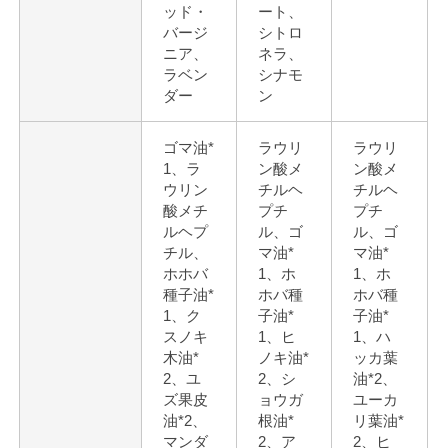
ッド・
ート、
バージ
シトロ
ニア、
ネラ、
ラベン
シナモ
ダー
ン
ゴマ油*
ラウリ
ラウリ
1、ラ
ン酸メ
ン酸メ
ウリン
チルヘ
チルヘ
酸メチ
プチ
プチ
ルヘプ
ル、ゴ
ル、ゴ
チル、
マ油*
マ油*
ホホバ
1、ホ
1、ホ
種子油*
ホバ種
ホバ種
1、ク
子油*
子油*
スノキ
1、ヒ
1、ハ
木油*
ノキ油*
ッカ葉
2、ユ
2、シ
油*2、
ズ果皮
ョウガ
ユーカ
油*2、
根油*
リ葉油*
マンダ
2、ア
2、ヒ