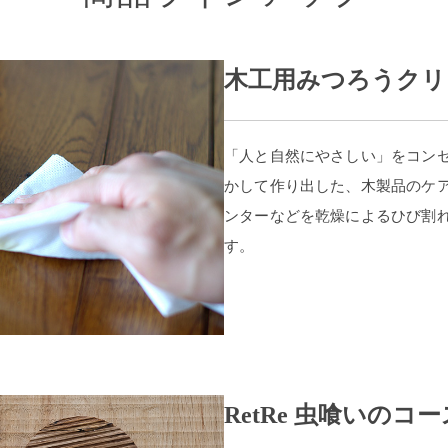
木工用みつろうクリ
「人と自然にやさしい」をコン
かして作り出した、木製品のケ
ンターなどを乾燥によるひび割
す。
RetRe 虫喰いのコ