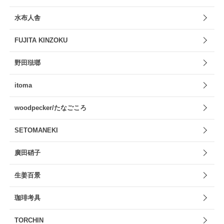
水布人舎
FUJITA KINZOKU
野田琺瑯
itoma
woodpecker/たなごころ
SETOMANEKI
廣田硝子
生姜百景
珈琲考具
TORCHIN