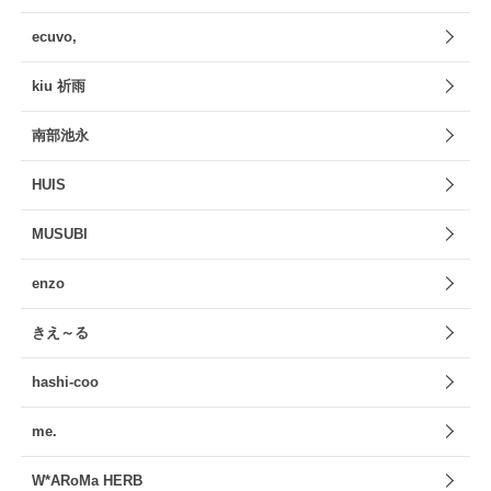
ecuvo,
kiu 祈雨
南部池永
HUIS
MUSUBI
enzo
きえ～る
hashi-coo
me.
W*ARoMa HERB