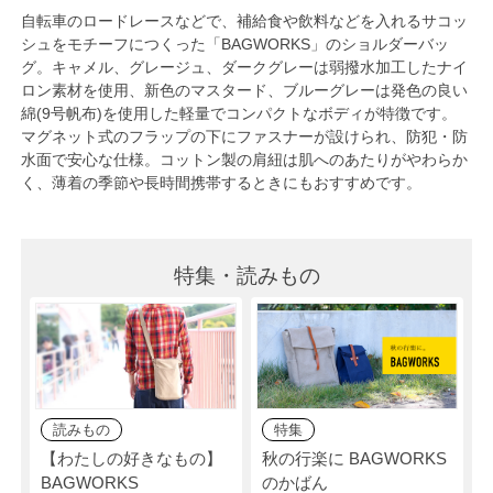
自転車のロードレースなどで、補給食や飲料などを入れるサコッ
シュをモチーフにつくった「BAGWORKS」のショルダーバッ
グ。キャメル、グレージュ、ダークグレーは弱撥水加工したナイ
ロン素材を使用、新色のマスタード、ブルーグレーは発色の良い
綿(9号帆布)を使用した軽量でコンパクトなボディが特徴です。
マグネット式のフラップの下にファスナーが設けられ、防犯・防
水面で安心な仕様。コットン製の肩紐は肌へのあたりがやわらか
く、薄着の季節や長時間携帯するときにもおすすめです。
特集・読みもの
読みもの
特集
【わたしの好きなもの】
秋の行楽に BAGWORKS
BAGWORKS
のかばん