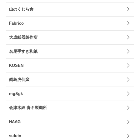
山のくじら舎
Fabrico
大成紙器製作所
名尾手すき和紙
KOSEN
鍋島虎仙窯
mg&gk
会津木綿 青キ製織所
HAAG
sufuto