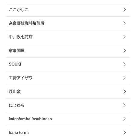
ここかしこ
奈良藤枝珈琲焙煎所
中川政七商店
家事問屋
SOUKI
工房アイザワ
渓山窯
にじゆら
kaico/ambai/asahineko
hana to mi