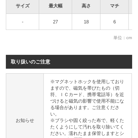
サイズ
最大幅
高さ
マチ
-
27
18
6
単位：cm
取り扱いのご注意
※マグネットホックを使用しており
ますので、磁気を帯びたもの（切
符、ＩＣカード、携帯電話等）を近
づけると磁気の影響で使用不能にな
る場合があります。ご注意くださ
い。
お知らせ
※ブラシや固く絞った布で、軽くた
たくようにして汚れを取り除いてく
ださい。濡れたまま保管しますとシ