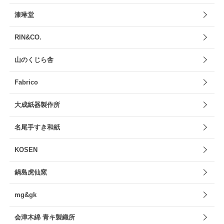
漆琳堂
RIN&CO.
山のくじら舎
Fabrico
大成紙器製作所
名尾手すき和紙
KOSEN
鍋島虎仙窯
mg&gk
会津木綿 青キ製織所