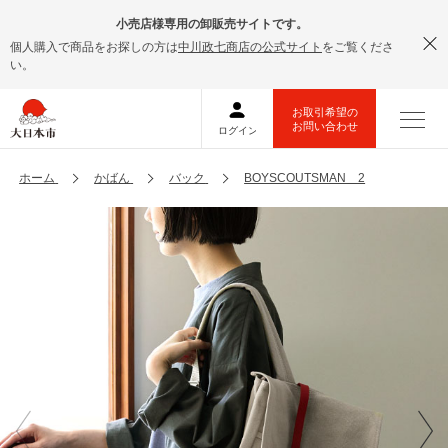
小売店様専用の卸販売サイトです。
個人購入で商品をお探しの方は
中川政七商店の公式サイト
をご覧くださ
い。
ホーム
かばん
バック
BOYSCOUTSMAN 2