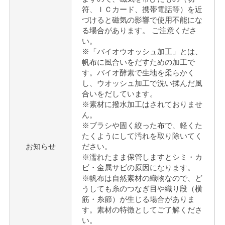
符、ＩＣカード、携帯電話等）を近
づけると磁気の影響で使用不能にな
る場合があります。 ご注意くださ
い。
※「バイオウオッシュ加工」とは、
帆布に風合いをだすための加工で
す。バイオ酵素で生地を柔らかく
し、ウオッシュ加工で洗い揉んだ風
合いをだしています。
※素材に撥水加工はされておりませ
ん。
※ブラシや固く絞った布で、軽くた
たくようにして汚れを取り除いてく
お知らせ
ださい。
※濡れたまま保管しますとシミ・カ
ビ・金属サビの原因になります。
※帆布は自然素材の織物なので、ど
うしても糸のつなぎ目や織り段（横
筋・糸節）が生じる場合がありま
す。素材の特徴としてご了解くださ
い。