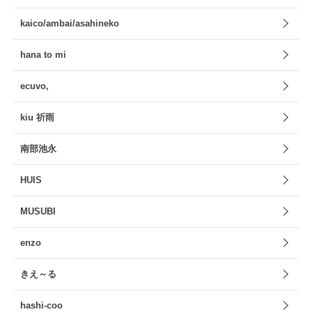
kaico/ambai/asahineko
hana to mi
ecuvo,
kiu 祈雨
南部池永
HUIS
MUSUBI
enzo
きえ～る
hashi-coo