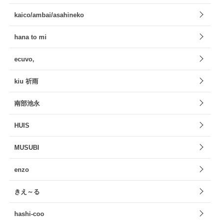
kaico/ambai/asahineko
hana to mi
ecuvo,
kiu 祈雨
南部池永
HUIS
MUSUBI
enzo
きえ～る
hashi-coo