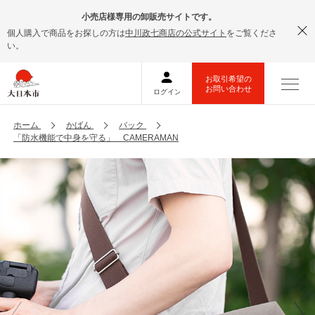
小売店様専用の卸販売サイトです。
個人購入で商品をお探しの方は
中川政七商店の公式サイト
をご覧くださ
い。
ホーム
かばん
バック
「防水機能で中身を守る」 CAMERAMAN