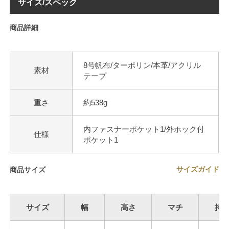
サイズ/スペック
商品詳細
8号帆布/ターポリン/本革/アクリル
素材
テープ
重さ
約538g
内ファスナーポケット1/外ホック付
仕様
ポケット1
サイズガイド
商品サイズ
サイズ
幅
高さ
マチ
持