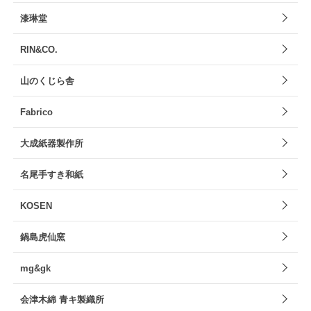
漆琳堂
RIN&CO.
山のくじら舎
Fabrico
大成紙器製作所
名尾手すき和紙
KOSEN
鍋島虎仙窯
mg&gk
会津木綿 青キ製織所