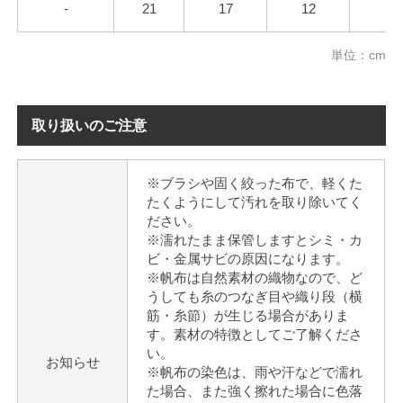
-
21
17
12
7
単位：cm
取り扱いのご注意
※ブラシや固く絞った布で、軽くた
たくようにして汚れを取り除いてく
ださい。
※濡れたまま保管しますとシミ・カ
ビ・金属サビの原因になります。
※帆布は自然素材の織物なので、ど
うしても糸のつなぎ目や織り段（横
筋・糸節）が生じる場合がありま
す。素材の特徴としてご了解くださ
い。
お知らせ
※帆布の染色は、雨や汗などで濡れ
た場合、また強く擦れた場合に色落