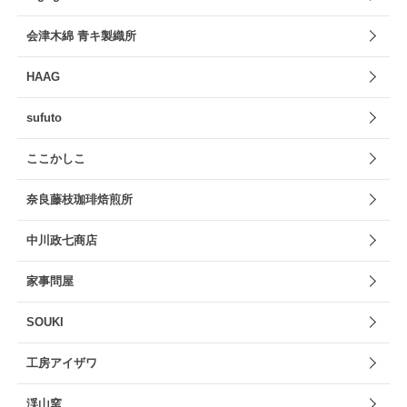
会津木綿 青キ製織所
HAAG
sufuto
ここかしこ
奈良藤枝珈琲焙煎所
中川政七商店
家事問屋
SOUKI
工房アイザワ
渓山窯