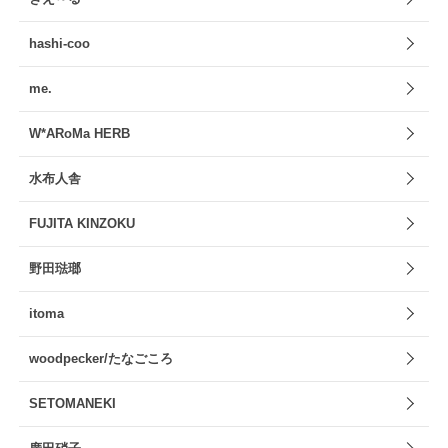
hashi-coo
me.
W*ARoMa HERB
水布人舎
FUJITA KINZOKU
野田琺瑯
itoma
woodpecker/たなごころ
SETOMANEKI