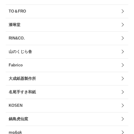
TO＆FRO
漆琳堂
RIN&CO.
山のくじら舎
Fabrico
大成紙器製作所
名尾手すき和紙
KOSEN
鍋島虎仙窯
mg&gk